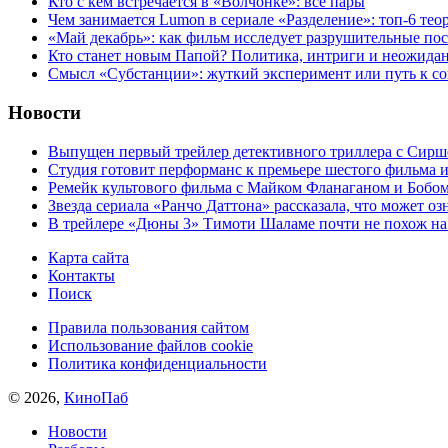
Кто с кем встречается в «Волчонке»: все пары
Чем занимается Lumon в сериале «Разделение»: топ-6 тео
«Май декабрь»: как фильм исследует разрушительные по
Кто станет новым Папой? Политика, интриги и неожида
Cмысл «Субстанции»: жуткий эксперимент или путь к с
Новости
Выпущен первый трейлер детективного триллера с Сирш
Студия готовит перформанс к премьере шестого фильма 
Ремейк культового фильма с Майком Фланаганом и Бобо
Звезда сериала «Ранчо Даттона» рассказала, что может оз
В трейлере «Дюны 3» Тимоти Шаламе почти не похож на
Карта сайта
Контакты
Поиск
Правила пользования сайтом
Использование файлов cookie
Политика конфиденциальности
© 2026,
КиноПаб
Новости