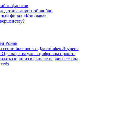
рий от фанатов
следствия запретной любви
нный финал «Конклава»
овершенству?
ей Ронан
из серии боевиков с Дженнифер Лоуренс
м Оденкёрком уже в цифровом прокате
начать сюрприз в финале первого сезона
 себя