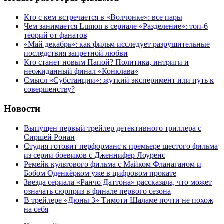
Кто с кем встречается в «Волчонке»: все пары
Чем занимается Lumon в сериале «Разделение»: топ-6
теорий от фанатов
«Май декабрь»: как фильм исследует разрушительные
последствия запретной любви
Кто станет новым Папой? Политика, интриги и
неожиданный финал «Конклава»
Cмысл «Субстанции»: жуткий эксперимент или путь к
совершенству?
Новости
Выпущен первый трейлер детективного триллера с
Сиршей Ронан
Студия готовит перформанс к премьере шестого фильма
из серии боевиков с Дженнифер Лоуренс
Ремейк культового фильма с Майком Фланаганом и
Бобом Оденкёрком уже в цифровом прокате
Звезда сериала «Ранчо Даттона» рассказала, что может
означать сюрприз в финале первого сезона
В трейлере «Дюны 3» Тимоти Шаламе почти не похож
на себя