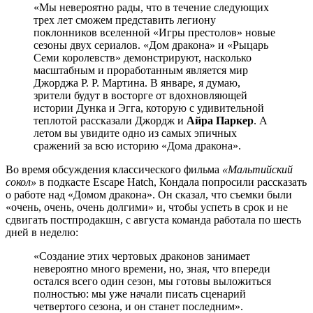
«Мы невероятно рады, что в течение следующих
трех лет сможем представить легиону
поклонников вселенной «Игры престолов» новые
сезоны двух сериалов. «Дом дракона» и «Рыцарь
Семи королевств» демонстрируют, насколько
масштабным и проработанным является мир
Джорджа Р. Р. Мартина. В январе, я думаю,
зрители будут в восторге от вдохновляющей
истории Дунка и Эгга, которую с удивительной
теплотой рассказали Джордж и
Айра Паркер
. А
летом вы увидите одно из самых эпичных
сражений за всю историю «Дома дракона».
Во время обсуждения классического фильма
«Мальтийский
сокол»
в подкасте Escape Hatch, Кондала попросили рассказать
о работе над «Домом дракона». Он сказал, что съемки были
«очень, очень, очень долгими» и, чтобы успеть в срок и не
сдвигать постпродакшн, с августа команда работала по шесть
дней в неделю:
«Создание этих чертовых драконов занимает
невероятно много времени, но, зная, что впереди
остался всего один сезон, мы готовы выложиться
полностью: мы уже начали писать сценарий
четвертого сезона, и он станет последним».