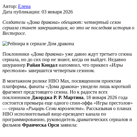
Автор:
Елена
Дата публикации:
03 января 2026
Создатели «Дома дракона» обещают: четвертый сезон
сериала станет завершающим, но это не последняя история о
Вестеросе.
Поклонники
«Дома дракона»
уже давно ждут третьего сезона
сериала, но до сих пор не знают, когда он выйдет. Недавно
шоураннер
Райан Кондал
напомнил, что приквел
«Игры
престолов»
завершится четвертым сезоном.
В монтажном ролике HBO Max, посвященном проектам
платформы, фанаты «Дома дракона» увидели лишь короткий
фрагмент предстоящего сезона. Но к радости всех
поклонников
Джорджа Р. Р. Мартина
, 18 января 2026 года
состоится премьера еще одного спин-оффа «Игры престолов»
— сериала
«Рыцарь Семи королевств»
. Рассказывая о планах
HBO исполнительный вице-президент канала по
программированию, руководитель драматических сериалов и
фильмов
Франческа Орси
заявила: