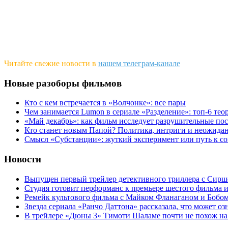
Читайте свежие новости в
нашем телеграм-канале
Новые разоборы фильмов
Кто с кем встречается в «Волчонке»: все пары
Чем занимается Lumon в сериале «Разделение»: топ-6 тео
«Май декабрь»: как фильм исследует разрушительные по
Кто станет новым Папой? Политика, интриги и неожида
Cмысл «Субстанции»: жуткий эксперимент или путь к с
Новости
Выпущен первый трейлер детективного триллера с Сирш
Студия готовит перформанс к премьере шестого фильма 
Ремейк культового фильма с Майком Фланаганом и Бобо
Звезда сериала «Ранчо Даттона» рассказала, что может оз
В трейлере «Дюны 3» Тимоти Шаламе почти не похож на