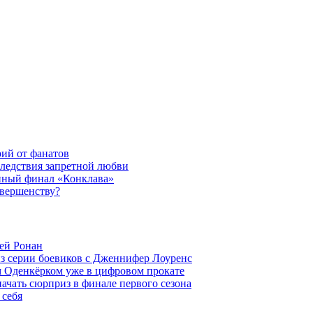
рий от фанатов
следствия запретной любви
нный финал «Конклава»
овершенству?
ей Ронан
из серии боевиков с Дженнифер Лоуренс
м Оденкёрком уже в цифровом прокате
начать сюрприз в финале первого сезона
 себя