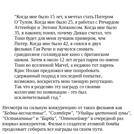
"Когда мне было 15 лет, я мечтал стать Питером
О’Тулом. Когда мне было 25, я работал с Ричардом
Аттенборо и Энтони Хопкинсом. Когда мне было
35, я наконец понял, почему Дикки считал, что
Тони будет для меня лучшим примером, чем
Питер. Когда мне было 42, я снялся в двух
фильмах Гая Ричи и научился снимать
грандиозное голливудское кино с британским
шиком. Затем я около 12 лет играл парня по имени
Тони во вселенной Marvel, а недавно тот парень
Крис Нолан предложил мне попробовать
сдержанный подход в последней попытке,
возможно, воскресить мою тающую репутацию.
Так что я разделяю эту награду со своими
коллегами по номинации - это был
исключительный год."
Несмотря на сильную конкуренцию от таких фильмов как
"Бедны-несчастные"
,
"Солтберн"
,
"Убийцы цветочной луны"
,
"Оставленные"
и
"Барби"
,
"Оппенгеймер"
в очередной раз
взорвал конкурентов. Фильм о создателе атомной бомбы
продолжает собирать все награды на своем пути.