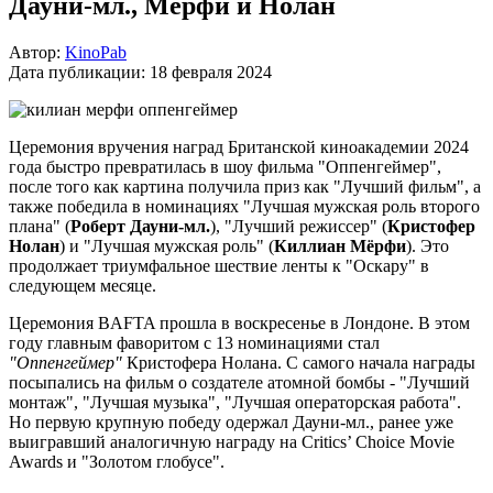
Дауни-мл., Мерфи и Нолан
Автор:
KinoPab
Дата публикации:
18 февраля 2024
Церемония вручения наград Британской киноакадемии 2024
года быстро превратилась в шоу фильма "Оппенгеймер",
после того как картина получила приз как "Лучший фильм", а
также победила в номинациях "Лучшая мужская роль второго
плана" (
Роберт Дауни-мл.
), "Лучший режиссер" (
Кристофер
Нолан
) и "Лучшая мужская роль" (
Киллиан Мёрфи
). Это
продолжает триумфальное шествие ленты к "Оскару" в
следующем месяце.
Церемония BAFTA прошла в воскресенье в Лондоне. В этом
году главным фаворитом с 13 номинациями стал
"Оппенгеймер"
Кристофера Нолана. С самого начала награды
посыпались на фильм о создателе атомной бомбы - "Лучший
монтаж", "Лучшая музыка", "Лучшая операторская работа".
Но первую крупную победу одержал Дауни-мл., ранее уже
выигравший аналогичную награду на Critics’ Choice Movie
Awards и "Золотом глобусе".