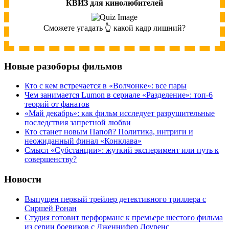
КВИЗ для кинолюбителей
Сможете угадать 👆 какой кадр лишний?
Новые разоборы фильмов
Кто с кем встречается в «Волчонке»: все пары
Чем занимается Lumon в сериале «Разделение»: топ-6
теорий от фанатов
«Май декабрь»: как фильм исследует разрушительные
последствия запретной любви
Кто станет новым Папой? Политика, интриги и
неожиданный финал «Конклава»
Cмысл «Субстанции»: жуткий эксперимент или путь к
совершенству?
Новости
Выпущен первый трейлер детективного триллера с
Сиршей Ронан
Студия готовит перформанс к премьере шестого фильма
из серии боевиков с Дженнифер Лоуренс