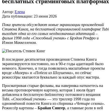
бесплатных стриминговых платформах
Автор:
Елена
Дата публикации:
23 июня 2026
Пока зрители обсуждают новые экранизации произведений
Стивена Кинга, на бесплатной стриминговой платформе Tubi
выходит одна из его самых неоднозначных адаптаций –
фильм 1998 года «Способный ученик» с Брэдом Ренфро и
Иэном Маккелленом.
В последние десятилетия произведения Стивена Кинга
экранизируются постоянно, но в 90-е годы адаптаций было
немного. Конечно, и тогда появлялись масштабные проекты
вроде
«Мизери»
и
«Побега из Шоушенка»
, но сейчас
режиссёры хватаются буквально за каждый опус мастера.
Просматривая старые фильмы, вы наверняка наткнетесь на
весьма противоречивую картину, которая 1 июля будет
добавлена в бесплатную библиотеку потокового вещания
Tubi.
«Способный ученик»
— это триллер 1998 года по
одноимённой повести Кинга из сборника
«Четыре сезона»
.
Режиссёр картины –
Брайан Сингер
, а главные роли в ней