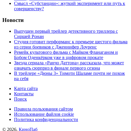
Cмысл «Субстанции»: жуткий эксперимент или путь к
совершенству?
Новости
Выпущен первый трейлер детективного триллера с
Сиршей Ронан
Студия готовит перформанс к премьере шестого фильма
из серии боевиков с Дженнифер Лоуренс
Ремейк культового фильма с Майком Фланаганом и
Бобом Оденкёрком уже в цифровом прокате
Звезда сериала «Ранчо Даттона» рассказала, что может
означать сюрприз в финале первого сезона
В трейлере «Дюны 3» Тимоти Шаламе почти не похож
на себя
Карта сайта
Контакты
Поиск
Правила пользования сайтом
Использование файлов cookie
Политика конфиденциальности
© 2026,
КиноПаб