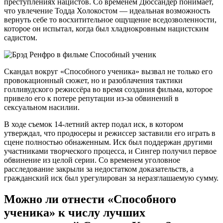
преступлениях нацистов. Со временем Дюссандер понимает,
что увлечение Тодда Холокостом — идеальная возможность
вернуть себе то восхитительное ощущение вседозволенности,
которое он испытал, когда был хладнокровным нацистским
садистом.
Скандал вокруг «Способного ученика» вызвал не только его
провокационный сюжет, но и разоблачения тактики
голливудского режиссёра во время создания фильма, которое
привело его к потере репутации из-за обвинений в
сексуальном насилии.
В ходе съемок 14-летний актер подал иск, в котором
утверждал, что продюсеры и режиссер заставили его играть в
сцене полностью обнаженным. Иск был поддержан другими
участниками творческого процесса, и Сингер получил первое
обвинение из целой серии. Со временем уголовное
расследование закрыли за недостатком доказательств, а
гражданский иск был урегулирован за неразглашаемую сумму.
Можно ли отнести «Способного
ученика» к числу лучших