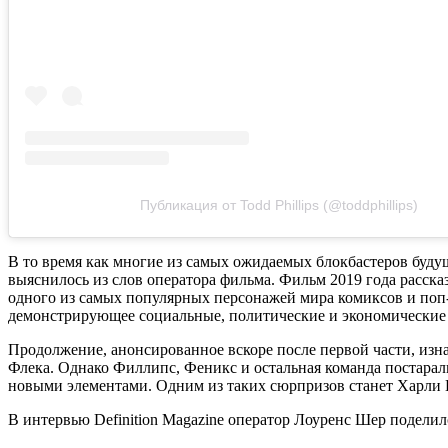
Публикация от Todd Phillips (@toddphillips)
В то время как многие из самых ожидаемых блокбастеров будущ
выяснилось из слов оператора фильма. Фильм 2019 года расск
одного из самых популярных персонажей мира комиксов и поп
демонстрирующее социальные, политические и экономические 
Продолжение, анонсированное вскоре после первой части, изн
Флека. Однако Филлипс, Феникс и остальная команда постара
новыми элементами. Одним из таких сюрпризов станет Харли К
В интервью Definition Magazine оператор Лоуренс Шер подели