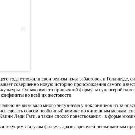
его года отложили свои релизы из-за забастовок в Голливуде, с
азывает совершенно новую историю происхождения самого извест
-культуры. Однако вместо привычной формулы супергеройских 
конфликты во всей их жестокости.
ачально не вызывало много энтузиазма у поклонников из-за опа
лись сделать совсем необычный комикс по киношным меркам, сп
винн Леди Гаги, а также способ повествования - в форме мюзик
лся текущим статусом фильма, дразня зрителей неожиданным про