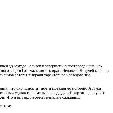
иквел
"Джокера"
близок к завершению постпродакшна, как
ного злодея Готэма, главного врага Человека-Летучей мыши и
фильмов авторы выбрали характерное исследование,
сений, что оно испортит почти идеальную историю Артура
особный удивлять не меньше предыдущей картины, но уже с
ла. Что и вправду вселяет немалые ожидания.
ектом: