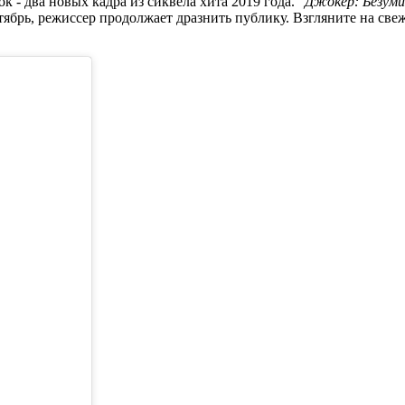
 - два новых кадра из сиквела хита 2019 года.
"Джокер: Безуми
ябрь, режиссер продолжает дразнить публику. Взгляните на све