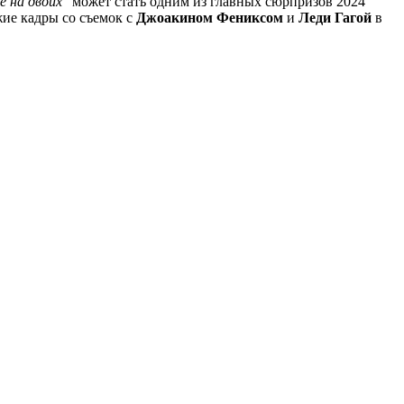
е на двоих"
может стать одним из главных сюрпризов 2024
жие кадры со съемок с
Джоакином Фениксом
и
Леди Гагой
в