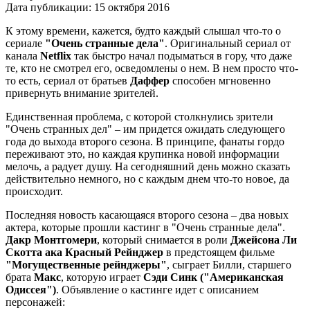
Дата публикации:
15 октября 2016
К этому времени, кажется, будто каждый слышал что-то о
сериале
"Очень странные дела"
. Оригинальный сериал от
канала
Netflix
так быстро начал подыматься в гору, что даже
те, кто не смотрел его, осведомлены о нем. В нем просто что-
то есть, сериал от братьев
Даффер
способен мгновенно
привернуть внимание зрителей.
Единственная проблема, с которой столкнулись зрители
"Очень странных дел" – им придется ожидать следующего
года до выхода второго сезона. В принципе, фанаты гордо
переживают это, но каждая крупинка новой информации
мелочь, а радует душу. На сегодняшний день можно сказать
действительно немного, но с каждым днем что-то новое, да
происходит.
Последняя новость касающаяся второго сезона – два новых
актера, которые прошли кастинг в "Очень странные дела".
Дакр Монтгомери
, который снимается в роли
Джейсона Ли
Скотта ака Красный Рейнджер
в предстоящем фильме
"Могущественные рейнджеры"
, сыграет Билли, старшего
брата
Макс
, которую играет
Сэди Синк ("Американская
Одиссея")
. Объявление о кастинге идет с описанием
персонажей: