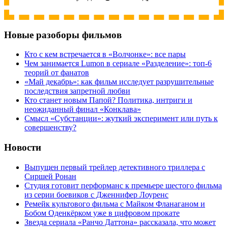
Новые разоборы фильмов
Кто с кем встречается в «Волчонке»: все пары
Чем занимается Lumon в сериале «Разделение»: топ-6
теорий от фанатов
«Май декабрь»: как фильм исследует разрушительные
последствия запретной любви
Кто станет новым Папой? Политика, интриги и
неожиданный финал «Конклава»
Cмысл «Субстанции»: жуткий эксперимент или путь к
совершенству?
Новости
Выпущен первый трейлер детективного триллера с
Сиршей Ронан
Студия готовит перформанс к премьере шестого фильма
из серии боевиков с Дженнифер Лоуренс
Ремейк культового фильма с Майком Фланаганом и
Бобом Оденкёрком уже в цифровом прокате
Звезда сериала «Ранчо Даттона» рассказала, что может