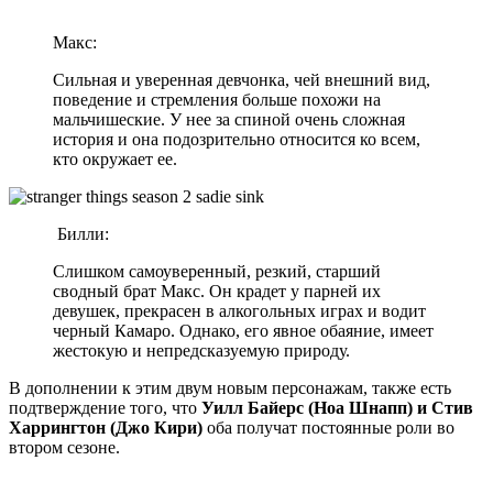
Макс:
Сильная и уверенная девчонка, чей внешний вид,
поведение и стремления больше похожи на
мальчишеские. У нее за спиной очень сложная
история и она подозрительно относится ко всем,
кто окружает ее.
Билли:
Слишком самоуверенный, резкий, старший
сводный брат Макс. Он крадет у парней их
девушек, прекрасен в алкогольных играх и водит
черный Камаро. Однако, его явное обаяние, имеет
жестокую и непредсказуемую природу.
В дополнении к этим двум новым персонажам, также есть
подтверждение того, что
Уилл Байерс (Ноа Шнапп) и Стив
Харрингтон (Джо Кири)
оба получат постоянные роли во
втором сезоне.