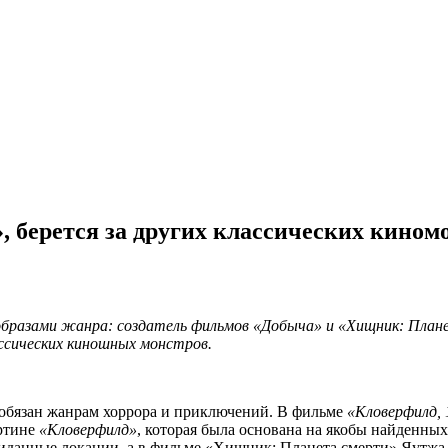
 берется за других классических кином
бразами жанра: создатель фильмов «Добыча» и «Хищник: Плане
ссических киношных монстров.
обязан жанрам хоррора и приключений. В фильме
«Кловерфилд, 
ртине
«Кловерфилд»
, которая была основана на якобы найденных
жиданные локации, а в фильме «Хищник: Планета смерти» Яутжа 