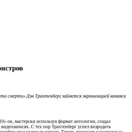
онстров
та смерти» Дэн Трахтенберг займется экранизацией комикса
10»
он, мастерски используя формат антологии, создал
 видеозаписях. С тех пор Трахтенберг успел возродить
вообще стал главным героем. Теперь режиссер нацелился на