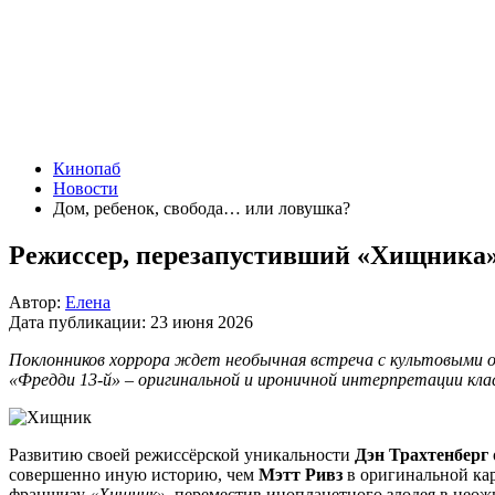
Кинопаб
Новости
Дом, ребенок, свобода… или ловушка?
Режиссер, перезапустивший «Хищника»,
Автор:
Елена
Дата публикации:
23 июня 2026
Поклонников хоррора ждет необычная встреча с культовыми о
«Фредди 13-й» – оригинальной и ироничной интерпретации кла
Развитию своей режиссёрской уникальности
Дэн Трахтенберг
совершенно иную историю, чем
Мэтт Ривз
в оригинальной ка
франшизу
«Хищник»
, переместив инопланетного злодея в нео