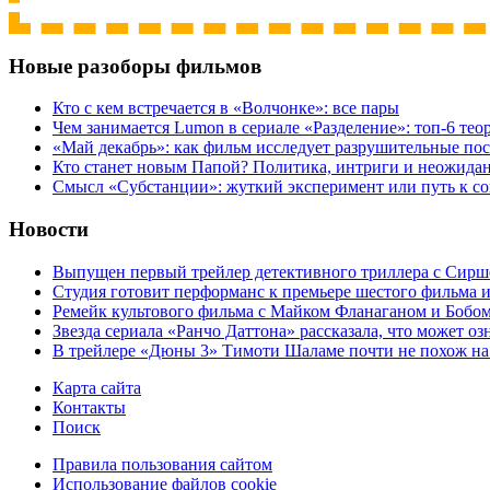
Новые разоборы фильмов
Кто с кем встречается в «Волчонке»: все пары
Чем занимается Lumon в сериале «Разделение»: топ-6 тео
«Май декабрь»: как фильм исследует разрушительные по
Кто станет новым Папой? Политика, интриги и неожида
Cмысл «Субстанции»: жуткий эксперимент или путь к с
Новости
Выпущен первый трейлер детективного триллера с Сирш
Студия готовит перформанс к премьере шестого фильма 
Ремейк культового фильма с Майком Фланаганом и Бобо
Звезда сериала «Ранчо Даттона» рассказала, что может оз
В трейлере «Дюны 3» Тимоти Шаламе почти не похож на
Карта сайта
Контакты
Поиск
Правила пользования сайтом
Использование файлов cookie