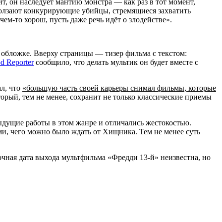
, он наследует мантию монстра — как раз в тот момент,
ыползают конкурирующие убийцы, стремящиеся захватить
чем-то хорош, пусть даже речь идёт о злодействе».
 обложке. Вверху страницы — тизер фильма с текстом:
d Reporter
сообщило, что делать мультик он будет вместе с
ал, что
«большую часть своей карьеры снимал фильмы, которые
торый, тем не менее, сохранит не только классические приемы
дущие работы в этом жанре и отличались жестокостью.
, чего можно было ждать от Хищника. Тем не менее суть
чная дата выхода мультфильма «Фредди 13-й» неизвестна, но