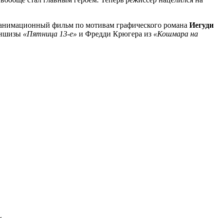
 анимационный фильм по мотивам графического романа
Иегуди
раншизы
«Пятница 13-е»
и Фредди Крюгера из
«Кошмара на