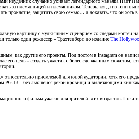
ми неудачник случайно убивает легендарного маньяка Найт Найт
ивать за племянницей и племянником. Теперь, когда из тени в
ять проклятие, защитить свою семью… и доказать, что он хоть в 
абавную картинку с мультяшным сценарием со следами когтей на
зан только один режиссер – Трахтенберг, но издание
The Hollywoo
шным, как другие его проекты. Под постом в Instagram он напис
йчас его цель – создать ужастик с более сдержанным сюжетом, ко
итории.
 относительно приемлемой для юной аудитории, хотя его преды
м PG-13 – без льющейся рекой кровищи и вылезающими кишками
мационного фильма ужасов для зрителей всех возрастов. Пока то