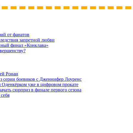
рий от фанатов
следствия запретной любви
нный финал «Конклава»
овершенству?
ей Ронан
из серии боевиков с Дженнифер Лоуренс
м Оденкёрком уже в цифровом прокате
начать сюрприз в финале первого сезона
 себя