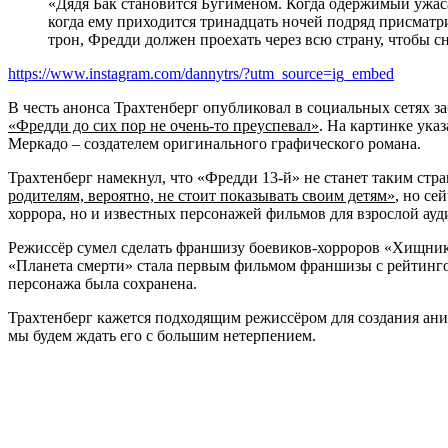
«Дядя Бак становится Бугименом. Когда одержимый ужаса
когда ему приходится тринадцать ночей подряд присматр
трон, Фредди должен проехать через всю страну, чтобы сн
https://www.instagram.com/dannytrs/?utm_source=ig_embed
В честь анонса Трахтенберг опубликовал в социальных сетях з
«Фредди до сих пор не очень-то преуспевал»
. На картинке ука
Меркадо – создателем оригинального графического романа.
Трахтенберг намекнул, что «Фредди 13-й» не станет таким стра
родителям, вероятно, не стоит показывать своим детям»
, но се
хоррора, но и известных персонажей фильмов для взрослой ауд
Режиссёр сумел сделать франшизу боевиков-хорроров «Хищник»
«Планета смерти» стала первым фильмом франшизы с рейтинго
персонажа была сохранена.
Трахтенберг кажется подходящим режиссёром для создания ани
мы будем ждать его с большим нетерпением.