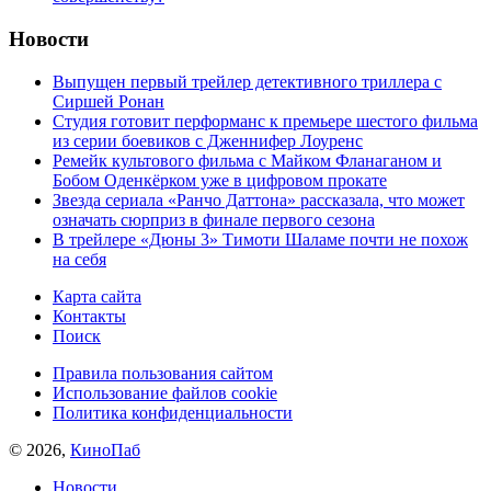
Новости
Выпущен первый трейлер детективного триллера с
Сиршей Ронан
Студия готовит перформанс к премьере шестого фильма
из серии боевиков с Дженнифер Лоуренс
Ремейк культового фильма с Майком Фланаганом и
Бобом Оденкёрком уже в цифровом прокате
Звезда сериала «Ранчо Даттона» рассказала, что может
означать сюрприз в финале первого сезона
В трейлере «Дюны 3» Тимоти Шаламе почти не похож
на себя
Карта сайта
Контакты
Поиск
Правила пользования сайтом
Использование файлов cookie
Политика конфиденциальности
© 2026,
КиноПаб
Новости