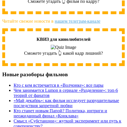
Сможете угадать 👆 фильм по кадру?
Читайте свежие новости в
нашем телеграм-канале
КВИЗ для кинолюбителей
Сможете угадать 👆 какой кадр лишний?
Новые разоборы фильмов
Кто с кем встречается в «Волчонке»: все пары
Чем занимается Lumon в сериале «Разделение»: топ-6
теорий от фанатов
«Май декабрь»: как фильм исследует разрушительные
последствия запретной любви
Кто станет новым Папой? Политика, интриги и
неожиданный финал «Конклава»
Cмысл «Субстанции»: жуткий эксперимент или путь к
совершенству?