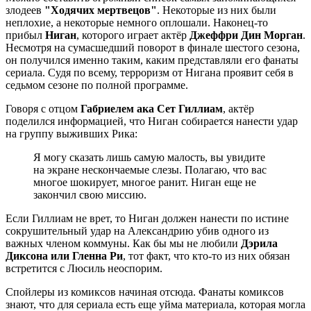
злодеев
"Ходячих мертвецов"
. Некоторые из них были
неплохие, а некоторые немного оплошали. Наконец-то
прибыл
Ниган
, которого играет актёр
Джеффри Дин Морган
.
Несмотря на сумасшедший поворот в финале шестого сезона,
он получился именно таким, каким представляли его фанаты
сериала. Судя по всему, терроризм от Нигана проявит себя в
седьмом сезоне по полной программе.
Говоря с отцом
Габриелем ака Сет Гиллиам
, актёр
поделился информацией, что Ниган собирается нанести удар
на группу выживших Рика:
Я могу сказать лишь самую малость, вы увидите
на экране нескончаемые слезы. Полагаю, что вас
многое шокирует, многое ранит. Ниган еще не
закончил свою миссию.
Если Гиллиам не врет, то Ниган должен нанести по истине
сокрушительный удар на Александрию убив одного из
важных членом коммуны. Как бы мы не любили
Дэрила
Диксона или Гленна Ри
, тот факт, что кто-то из них обязан
встретится с Люсиль неоспорим.
Спойлеры из комиксов начиная отсюда. Фанаты комиксов
знают, что для сериала есть еще уйма материала, которая могла