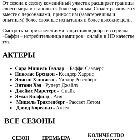
От сезона к сезону комедийный ужастик расширяет границы
своего мира и становится более мрачным. Сюжет развивается
вместе с персонажами, принося им (заматеревшим и
опытным) более сложные испытания и более высокие цели.
Смотреть за приключениями защитников добра из сериала
«Баффи – истребительница вампиров» онлайн в HD качестве
тут.
АКТЕРЫ
Сара Мишель Геллар -
Баффи Саммерс
Николас Брендон -
Ксандер Харрис
Элисон Хэннигэн -
Уиллоу Розенберг
Энтони Хэд -
Руперт Джайлз
Джеймс Марстерс -
Спайк
Эмма Колфилд -
Аня
Мишель Трахтенберг -
Рассвет Летом
Дэвид Бореаназ -
Ангел
ВСЕ СЕЗОНЫ
КОЛИЧЕСТВО
СЕЗОН
ПРЕМЬЕРА