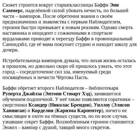
Сюжет строится вокруг старшеклассницы Баффи
Энн
Саммерс
, наделённой силой убивать нечисть, по большей
части – вампиров. После обретения знания о своём
предназначении и знакомства с первым Наблюдателем,
героиня быстро привыкает к новым реалиям. Однако смерть
наставника и инцидент с сожженными в спортзале
вурдалаками приводят к переезду Баффи в провинциальный
Саннидэйл, где её мама покупает студию и находит школу для
дочери.
Истребительница вампиров думала, что лихая жизнь осталась
в прошлом, но довольно скоро ей пришлось узнать, что этот
город – сосредоточение сил зла, именуемый среди
посвящённых и нечисти Чёртова Пасть.
Баффи обретает второго Наблюдателя – библиотекаря
Руперта Джайлза
(
Энтони Стюарт Хэд
), занявшегося
обучением подопечной. У неё также появляются соратники –
сверстники
Ксандер
(
Николас Брендон
),
Уиллоу
(
Элисон
Ханниган
) и
Корделия
(
Каризма Карпентер
), ничего не
смыслящие в охоте на тёмных существ, но по воле случая,
узнавшие секрет Баффи. Возлюбленным героини становится
Энжел – вампир с душой, таящий много секретов.