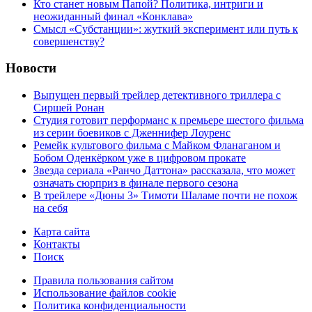
Кто станет новым Папой? Политика, интриги и
неожиданный финал «Конклава»
Cмысл «Субстанции»: жуткий эксперимент или путь к
совершенству?
Новости
Выпущен первый трейлер детективного триллера с
Сиршей Ронан
Студия готовит перформанс к премьере шестого фильма
из серии боевиков с Дженнифер Лоуренс
Ремейк культового фильма с Майком Фланаганом и
Бобом Оденкёрком уже в цифровом прокате
Звезда сериала «Ранчо Даттона» рассказала, что может
означать сюрприз в финале первого сезона
В трейлере «Дюны 3» Тимоти Шаламе почти не похож
на себя
Карта сайта
Контакты
Поиск
Правила пользования сайтом
Использование файлов cookie
Политика конфиденциальности