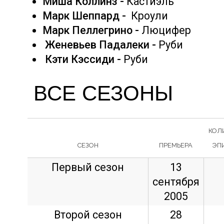
Миша Коллинз -
Кастиэль
Марк Шеппард -
Кроули
Марк Пеллегрино -
Люцифер
Женевьев Падалеки -
Руби
Кэти Кэссиди -
Руби
ВСЕ СЕЗОНЫ
КОЛ
СЕЗОН
ПРЕМЬЕРА
ЭП
Первый сезон
13
сентября
2005
Второй сезон
28