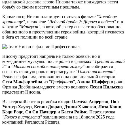
ирландской деревне герою Нисона также приходится вести
борьбу со своим преступным прошлым.
Кроме того, Нисон планирует сняться в фильме
"Холодное
хранилище"
, в сиквеле
"Ледяной драйв 2: Дорога в небеса"
и в
картине
"Мангуст"
, в которой актер сыграет необоснованно
обвиненного в преступлении героя войны, который пускается
в бега от полиции по всей стране.
Нисону предстоит напрячь не только боевые, но и
комедийные мускулы: после ролей в фильмах
"Третий лишний
2"
и
"Миллион способов потерять голову"
он собирается
сыграть главную роль в перезагрузке "
Голого пистолета"
.
Режиссер фильма, основанного на оригинальной истории
Сета Макфарлейна
из
"Гриффинов"
,
Акива Шаффер
в роли
Фрэнка Дребина-младшего вместо великого
Лесли Нильсена
представит Нисона.
В актерский состав ремейка входят
Памела Андерсон
,
Пол
Уолтер Хаузер
,
Кевин Дюран
,
Дэнни Хьюстон
,
Лиза Коши
,
Коди Родс
,
Си Си Паундер
и
Баста Раймс
. Перезагрузка
"Голого пистолета"
запланирована на 18 июля 2025 года
компанией Paramount Pictures.