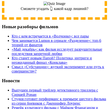
Сможете угадать 👆 какой кадр лишний?
Новые разоборы фильмов
Кто с кем встречается в «Волчонке»: все пары
Чем занимается Lumon в сериале «Разделение»: топ-6
теорий от фанатов
«Май декабрь»: как фильм исследует разрушительные
последствия запретной любви
Кто станет новым Папой? Политика, интриги и
неожиданный финал «Конклава»
Cмысл «Субстанции»: жуткий эксперимент или путь к
совершенству?
Новости
Выпущен первый трейлер детективного триллера с
Сиршей Ронан
Студия готовит перформанс к премьере шестого фильма
из серии боевиков с Дженнифер Лоуренс
Ремейк культового фильма с Майком Фланаганом и