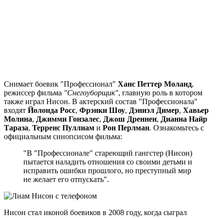
Снимает боевик "Профессионал"
Ханс Петтер Моланд
,
режиссер фильма
"Снегоуборщик"
, главную роль в котором
также играл Нисон. В актерский состав "Профессионала"
входят
Йолонда Росс
,
Фрэнки Шоу
,
Дэниэл Димер
,
Хавьер
Молина
,
Джимми Гонзалес
,
Джош Дреннен
,
Дианна Найр
Тараза
,
Терренс Пуллиам
и
Рон Перлман
. Ознакомьтесь с
официальным синопсисом фильма:
"В "Профессионале" стареющий гангстер (Нисон)
пытается наладить отношения со своими детьми и
исправить ошибки прошлого, но преступный мир
не желает его отпускать".
Нисон стал иконой боевиков в 2008 году, когда сыграл