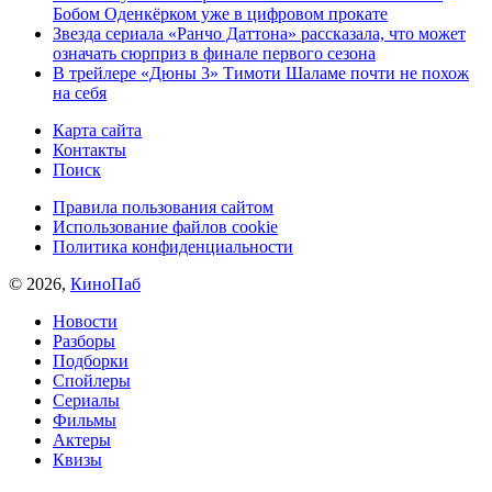
Бобом Оденкёрком уже в цифровом прокате
Звезда сериала «Ранчо Даттона» рассказала, что может
означать сюрприз в финале первого сезона
В трейлере «Дюны 3» Тимоти Шаламе почти не похож
на себя
Карта сайта
Контакты
Поиск
Правила пользования сайтом
Использование файлов cookie
Политика конфиденциальности
© 2026,
КиноПаб
Новости
Разборы
Подборки
Спойлеры
Сериалы
Фильмы
Актеры
Квизы