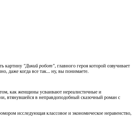
ать картину
"Дикий робот"
, главного героя которой озвучивает
о, даже когда все так... ну, вы понимаете.
 том, как женщины усваивают нереалистичные и
рии, втянувшейся в неправдоподобный сказочный роман с
юмором исследующая классовое и экономическое неравенство,