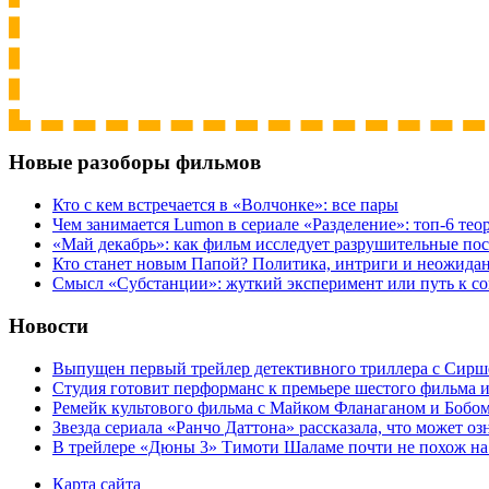
Новые разоборы фильмов
Кто с кем встречается в «Волчонке»: все пары
Чем занимается Lumon в сериале «Разделение»: топ-6 тео
«Май декабрь»: как фильм исследует разрушительные по
Кто станет новым Папой? Политика, интриги и неожида
Cмысл «Субстанции»: жуткий эксперимент или путь к с
Новости
Выпущен первый трейлер детективного триллера с Сирш
Студия готовит перформанс к премьере шестого фильма 
Ремейк культового фильма с Майком Фланаганом и Бобо
Звезда сериала «Ранчо Даттона» рассказала, что может оз
В трейлере «Дюны 3» Тимоти Шаламе почти не похож на
Карта сайта