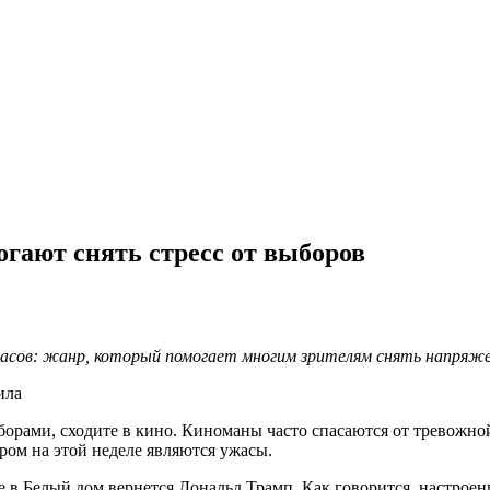
огают снять стресс от выборов
жасов: жанр, который помогает многим зрителям снять напряже
орами, сходите в кино. Киноманы часто спасаются от тревожной
ом на этой неделе являются ужасы.
 в Белый дом вернется Дональд Трамп. Как говорится, настроен