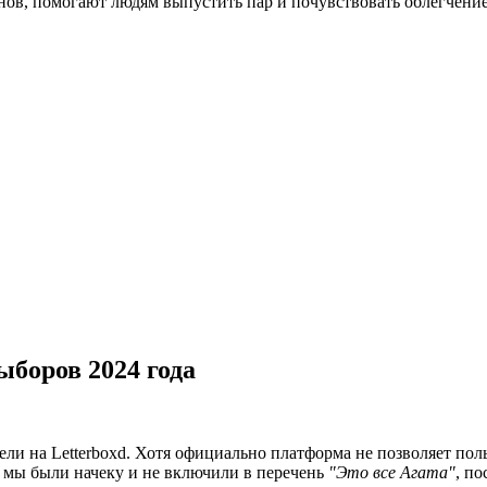
нов, помогают людям выпустить пар и почувствовать облегчение
боров 2024 года
ли на Letterboxd. Хотя официально платформа не позволяет пол
 мы были начеку и не включили в перечень
"Это все Агата"
, по