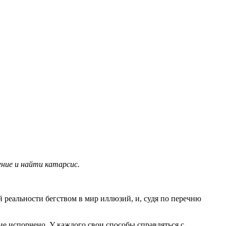
ние и найти катарсис.
 реальности бегством в мир иллюзий, и, судя по перечню
ие испорчено. У каждого свои способы справляться с