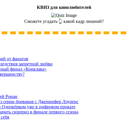
КВИЗ для кинолюбителей
Сможете угадать 👆 какой кадр лишний?
рий от фанатов
следствия запретной любви
нный финал «Конклава»
овершенству?
ей Ронан
из серии боевиков с Дженнифер Лоуренс
м Оденкёрком уже в цифровом прокате
начать сюрприз в финале первого сезона
 себя