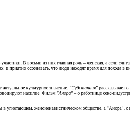
ужастики. В восьми из них главная роль – женская, а если счит
х, и приятно осознавать, что люди находят время для похода в кин
т актуальное культурное значение.
"Субстанция"
рассказывает о
провоцируют насилие. Фильм
"Анора"
– о работнице секс-индуст
 в угнетающем, женоненавистническом обществе, а "Анора", с 