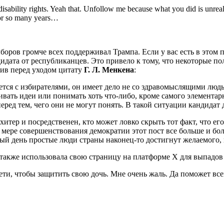
disability rights. Yeah that. Unfollow me because what you did is unreal
 for so many years…
оров громче всех поддерживал Трампа. Если у вас есть в этом п
идата от республиканцев. Это привело к тому, что некоторые по
вив перед уходом цитату
Г. Л. Менкена
:
ется с избирателями, он имеет дело не со здравомыслящими людь
вать идеи или понимать хоть что-либо, кроме самого элементар
ед тем, чего они не могут понять. В такой ситуации кандидат до
хитер и посредственен, кто может ловко скрыть тот факт, что ег
По мере совершенствования демократии этот пост все больше и 
ный день простые люди страны наконец-то достигнут желаемого,
я также использовала свою страницу на платформе Х для выпадов
сети, чтобы защитить свою дочь. Мне очень жаль. Да поможет все