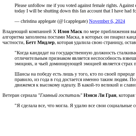
Please unfollow me if you voted against female rights. Against 
today I will be shutting down this fan account that I have had
— christina applegate (@1capplegate)
November 6, 2024
Владеющий компанией X
Илон Маск
по мере приближения выб
алгоритма заполнена постами Маска, в которых он пиарил канд
частности,
Бетт Мидлер
, которая удалила свою страницу, оста
"Когда кандидат на государственную должность сталкива
отличительным признаком является неспособность взвеши
эмоциях, и чьей доминирующей эмоцией является страх пер
Шансы на победу есть лишь у того, кто по своей природе 
правило, из года в год достается именно таким людям. 
движемся к высокому идеалу. В какой-то великий и слав
Ветеран сериала
"Главный госпиталь"
Нэнси Ли Гран
, котора
"Я сделала все, что могла. Я удалю все свои социальные 