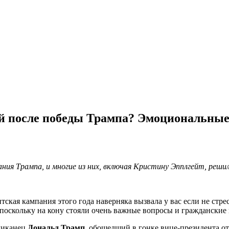
ей после победы Трампа? Эмоциональные
ния Трампа, и многие из них, включая Кристину Эпплгейт, реши
тская кампания этого года наверняка вызвала у вас если не стр
оскольку на кону стояли очень важные вопросы и гражданские 
ликанец
Дональд Трамп,
обошедший в гонке вице-президента о