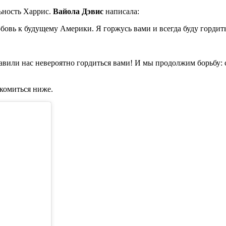
ьность Харрис.
Вайола Дэвис
написала:
юбовь к будущему Америки. Я горжусь вами и всегда буду гордить
или нас невероятно гордиться вами! И мы продолжим борьбу: с
комиться ниже.