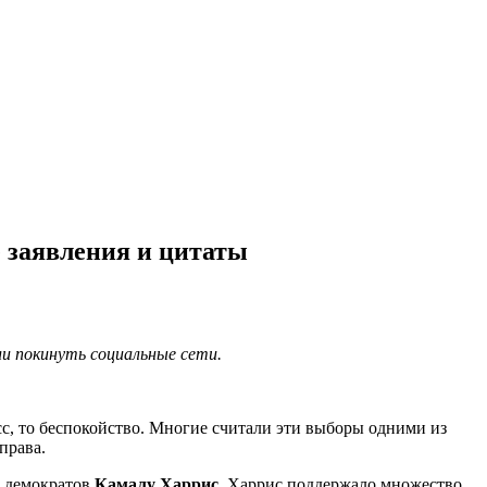
 заявления и цитаты
ли покинуть социальные сети.
есс, то беспокойство. Многие считали эти выборы одними из
права.
т демократов
Камалу Харрис
. Харрис поддержало множество