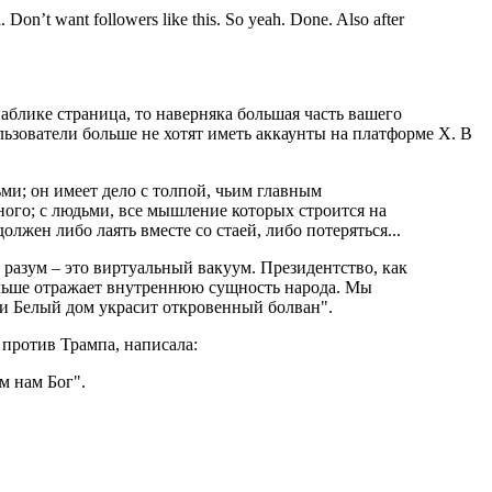
. Don’t want followers like this. So yeah. Done. Also after
аблике страница, то наверняка большая часть вашего
льзователи больше не хотят иметь аккаунты на платформе Х. В
ми; он имеет дело с толпой, чьим главным
ного; с людьми, все мышление которых строится на
лжен либо лаять вместе со стаей, либо потеряться...
о разум – это виртуальный вакуум. Президентство, как
больше отражает внутреннюю сущность народа. Мы
 и Белый дом украсит откровенный болван".
 против Трампа, написала:
м нам Бог".