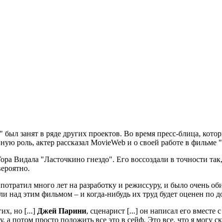
а" был занят в ряде других проектов. Во время пресс-блица, ко
авную роль, актер рассказал MovieWeb и о своей работе в фильме
ра Видала "Ласточкино гнездо". Его воссоздали в точности так,
ероятно.
тратил много лет на разработку и режиссуру, и было очень оби
али над этим фильмом – и когда-нибудь их труд будет оценен по 
х, но [...]
Джей Парини
, сценарист [...] он написал его вместе
у, а потом просто положить все это в сейф. Это все, что я могу 