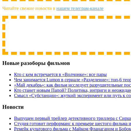
Читайте свежие новости в
нашем телеграм-канале
Новые разоборы фильмов
Кто с кем встречается в «Волчонке»: все пары
Чем занимается Lumon в сериале «Разделение»: топ-6 тео
«Май декабрь»: как фильм исследует разрушительные по
Кто станет новым Папой? Политика, интриги и неожида
Cмысл «Субстанции»: жуткий эксперимент или путь к с
Новости
Выпущен первый трейлер детективного триллера с Сирш
Студия готовит перформанс к премьере шестого фильма 
Ремейк культового фильма с Майком Фланаганом и Бобо