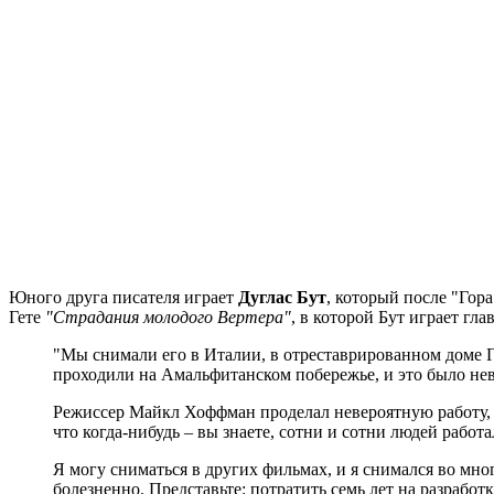
Юного друга писателя играет
Дуглас Бут
, который после "Гор
Гете
"Страдания молодого Вертера"
, в которой Бут играет гл
"Мы снимали его в Италии, в отреставрированном доме Го
проходили на Амальфитанском побережье, и это было нев
Режиссер Майкл Хоффман проделал невероятную работу, по
что когда-нибудь – вы знаете, сотни и сотни людей работ
Я могу сниматься в других фильмах, и я снимался во многи
болезненно. Представьте: потратить семь лет на разработк