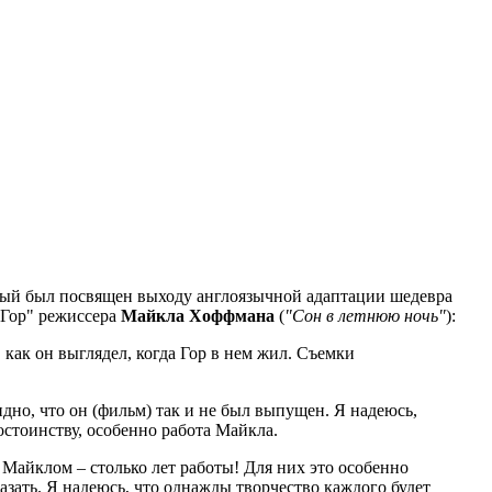
торый был посвящен выходу англоязычной адаптации шедевра
 "Гор" режиссера
Майкла Хоффмана
(
"Сон в летнюю ночь"
):
 как он выглядел, когда Гор в нем жил. Съемки
дно, что он (фильм) так и не был выпущен. Я надеюсь,
достоинству, особенно работа Майкла.
 с Майклом – столько лет работы! Для них это особенно
сказать. Я надеюсь, что однажды творчество каждого будет