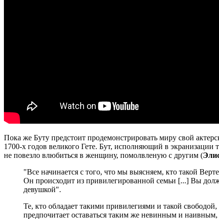
Пока же Буту предстоит продемонстрировать миру свой актерс
1700-х годов великого Гете. Бут, исполняющий в экранизации 
не повезло влюбиться в женщину, помолвленую с другим (
Эли
"Все начинается с того, что мы выясняем, кто такой Верт
Он происходит из привилегированной семьи [...] Вы долж
девушкой".
Те, кто обладает такими привилегиями и такой свободой, ч
предпочитает оставаться таким же невинным и наивным, 