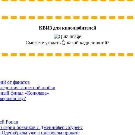
КВИЗ для кинолюбителей
Сможете угадать 👆 какой кадр лишний?
рий от фанатов
следствия запретной любви
нный финал «Конклава»
овершенству?
ей Ронан
из серии боевиков с Дженнифер Лоуренс
м Оденкёрком уже в цифровом прокате