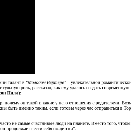
кий талант в
"Молодом Вертере"
– увлекательной романтической
титульную роль, рассказал, как ему удалось создать современн
сон Пилл
):
ер, почему он такой и какие у него отношения с родителями. Воз
ны быть именно таким, если готовы через час отправиться в Тор
асто не самые счастливые люди на планете. Вместо того, чтобы п
он продолжает вести себя по-детски".