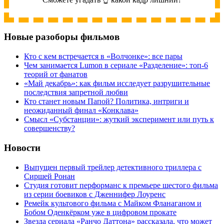
Новые разоборы фильмов
Кто с кем встречается в «Волчонке»: все пары
Чем занимается Lumon в сериале «Разделение»: топ-6
теорий от фанатов
«Май декабрь»: как фильм исследует разрушительные
последствия запретной любви
Кто станет новым Папой? Политика, интриги и
неожиданный финал «Конклава»
Cмысл «Субстанции»: жуткий эксперимент или путь к
совершенству?
Новости
Выпущен первый трейлер детективного триллера с
Сиршей Ронан
Студия готовит перформанс к премьере шестого фильма
из серии боевиков с Дженнифер Лоуренс
Ремейк культового фильма с Майком Фланаганом и
Бобом Оденкёрком уже в цифровом прокате
Звезда сериала «Ранчо Даттона» рассказала, что может