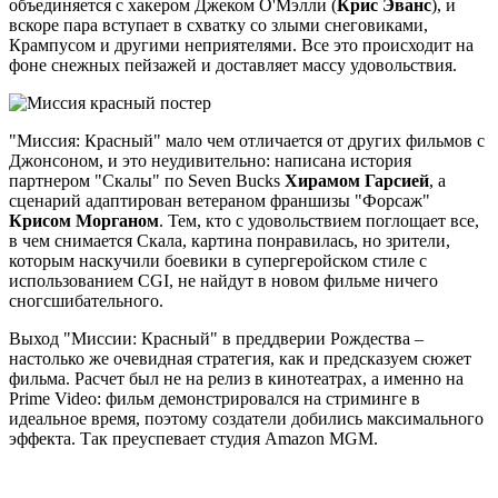
объединяется с хакером Джеком О'Мэлли (
Крис Эванс
), и
вскоре пара вступает в схватку со злыми снеговиками,
Крампусом и другими неприятелями. Все это происходит на
фоне снежных пейзажей и доставляет массу удовольствия.
"Миссия: Красный" мало чем отличается от других фильмов с
Джонсоном, и это неудивительно: написана история
партнером "Скалы" по Seven Bucks
Хирамом Гарсией
, а
сценарий адаптирован ветераном франшизы "Форсаж"
Крисом Морганом
. Тем, кто с удовольствием поглощает все,
в чем снимается Скала, картина понравилась, но зрители,
которым наскучили боевики в супергеройском стиле с
использованием CGI, не найдут в новом фильме ничего
сногсшибательного.
Выход "Миссии: Красный" в преддверии Рождества –
настолько же очевидная стратегия, как и предсказуем сюжет
фильма. Расчет был не на релиз в кинотеатрах, а именно на
Prime Video: фильм демонстрировался на стриминге в
идеальное время, поэтому создатели добились максимального
эффекта. Так преуспевает студия Amazon MGM.