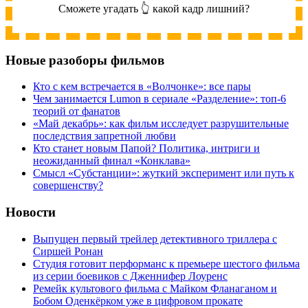
Сможете угадать 👆 какой кадр лишний?
Новые разоборы фильмов
Кто с кем встречается в «Волчонке»: все пары
Чем занимается Lumon в сериале «Разделение»: топ-6
теорий от фанатов
«Май декабрь»: как фильм исследует разрушительные
последствия запретной любви
Кто станет новым Папой? Политика, интриги и
неожиданный финал «Конклава»
Cмысл «Субстанции»: жуткий эксперимент или путь к
совершенству?
Новости
Выпущен первый трейлер детективного триллера с
Сиршей Ронан
Студия готовит перформанс к премьере шестого фильма
из серии боевиков с Дженнифер Лоуренс
Ремейк культового фильма с Майком Фланаганом и
Бобом Оденкёрком уже в цифровом прокате