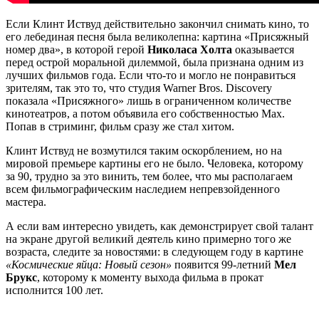
Если Клинт Иствуд действительно закончил снимать кино, то
его лебединая песня была великолепна: картина «Присяжный
номер два», в которой герой
Николаса Холта
оказывается
перед острой моральной дилеммой, была признана одним из
лучших фильмов года. Если что-то и могло не понравиться
зрителям, так это то, что студия Warner Bros. Discovery
показала «Присяжного» лишь в ограниченном количестве
кинотеатров, а потом объявила его собственностью Max.
Попав в стриминг, фильм сразу же стал хитом.
Клинт Иствуд не возмутился таким оскорблением, но на
мировой премьере картины его не было. Человека, которому
за 90, трудно за это винить, тем более, что мы располагаем
всем фильмографическим наследием непревзойденного
мастера.
А если вам интересно увидеть, как демонстрирует свой талант
на экране другой великий деятель кино примерно того же
возраста, следите за новостями: в следующем году в картине
«Космические яйца: Новый сезон»
появится 99-летний
Мел
Брукс
, которому к моменту выхода фильма в прокат
исполнится 100 лет.