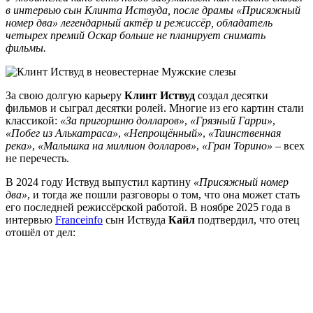
в интервью сын Клинта Иствуда, после драмы «Присяжный
номер два» легендарный актёр и режиссёр, обладатель
четырех премий Оскар больше не планирует снимать
фильмы.
За свою долгую карьеру
Клинт Иствуд
создал десятки
фильмов и сыграл десятки ролей. Многие из его картин стали
классикой:
«За пригоршню долларов»
,
«Грязный Гарри»
,
«Побег из Алькатраса»
,
«Непрощённый»
,
«Таинственная
река»
,
«Малышка на миллион долларов»
,
«Гран Торино»
– всех
не перечесть.
В 2024 году Иствуд выпустил картину
«Присяжный номер
два»
, и тогда же пошли разговоры о том, что она может стать
его последней режиссёрской работой. В ноябре 2025 года в
интервью
Franceinfo
сын Иствуда
Кайл
подтвердил, что отец
отошёл от дел: