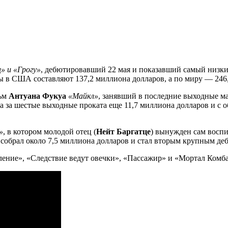
» и «Грогу»
, дебютировавший 22 мая и показавший самый низки
ры в США составляют 137,2 миллиона долларов, а по миру — 246
льм
Антуана Фукуа
«Майкл»
, занявший в последние выходные ма
ла за шестые выходные проката еще 11,7 миллиона долларов и с
»
, в котором молодой отец (
Нейт Баргатце
) вынужден сам воспи
м собрал около 7,5 миллиона долларов и стал вторым крупным д
ление», «Следствие ведут овечки», «Пассажир» и «Мортал Комба