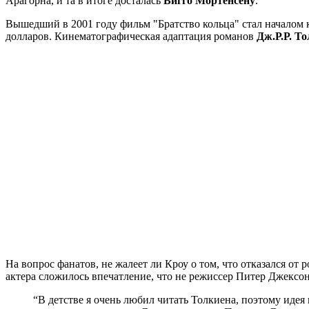
Арагорна, и та в итоге досталась
Вигго Мортенсену
.
Вышедший в 2001 году фильм "Братство кольца" стал началом
долларов. Кинематографическая адаптация романов
Дж.Р.Р. Т
На вопрос фанатов, не жалеет ли Кроу о том, что отказался от
актера сложилось впечатление, что не режиссер Питер Джексон,
“В детстве я очень любил читать Толкиена, поэтому идея