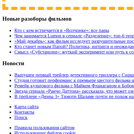
Новые разоборы фильмов
Кто с кем встречается в «Волчонке»: все пары
Чем занимается Lumon в сериале «Разделение»: топ-6 тео
«Май декабрь»: как фильм исследует разрушительные по
Кто станет новым Папой? Политика, интриги и неожида
Cмысл «Субстанции»: жуткий эксперимент или путь к с
Новости
Выпущен первый трейлер детективного триллера с Сирш
Студия готовит перформанс к премьере шестого фильма 
Ремейк культового фильма с Майком Фланаганом и Бобо
Звезда сериала «Ранчо Даттона» рассказала, что может оз
В трейлере «Дюны 3» Тимоти Шаламе почти не похож на
Карта сайта
Контакты
Поиск
Правила пользования сайтом
Использование файлов cookie