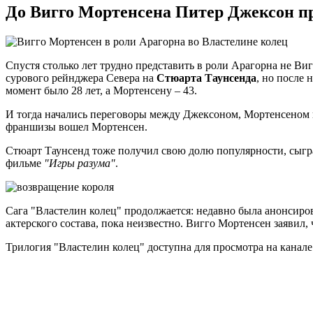
До Вигго Мортенсена Питер Джексон пр
Спустя столько лет трудно представить в роли Арагорна не Ви
сурового рейнджера Севера на
Стюарта Таунсенда
, но после 
момент было 28 лет, а Мортенсену – 43.
И тогда начались переговоры между Джексоном, Мортенсеном и
франшизы вошел Мортенсен.
Стюарт Таунсенд тоже получил свою долю популярности, сыгра
фильме
"Игры разума"
.
Сага "Властелин колец" продолжается: недавно была анонсир
актерского состава, пока неизвестно. Вигго Мортенсен заявил, ч
Трилогия "Властелин колец" доступна для просмотра на канале