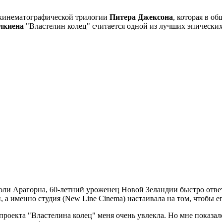
 кинематографической трилогии
Питера Джексона
, которая в о
олкиена
"Властелин колец" считается одной из лучших эпических
 роли Арагорна, 60-летний уроженец Новой Зеландии быстро ответ
 а именно студия (New Line Cinema) настаивала на том, чтобы его
 проекта "Властелина колец" меня очень увлекла. Но мне показал