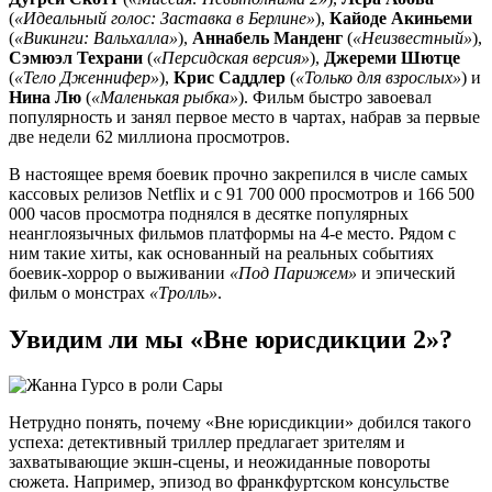
(
«Идеальный голос: Заставка в Берлине»
),
Кайоде Акиньеми
(
«Викинги: Вальхалла»
),
Аннабель Манденг
(
«Неизвестный»
),
Сэмюэл Техрани
(
«Персидская версия»
),
Джереми Шютце
(
«Тело Дженнифер»
),
Крис Саддлер
(
«Только для взрослых»
) и
Нина Лю
(
«Маленькая рыбка»
). Фильм быстро завоевал
популярность и занял первое место в чартах, ​​набрав за первые
две недели 62 миллиона просмотров.
В настоящее время боевик прочно закрепился в числе самых
кассовых релизов Netflix и с 91 700 000 просмотров и 166 500
000 часов просмотра поднялся в десятке популярных
неанглоязычных фильмов платформы на 4-е место. Рядом с
ним такие хиты, как основанный на реальных событиях
боевик-хоррор о выживании
«Под Парижем»
и эпический
фильм о монстрах
«Тролль»
.
Увидим ли мы «Вне юрисдикции 2»?
Нетрудно понять, почему «Вне юрисдикции» добился такого
успеха: детективный триллер предлагает зрителям и
захватывающие экшн-сцены, и неожиданные повороты
сюжета. Например, эпизод во франкфуртском консульстве