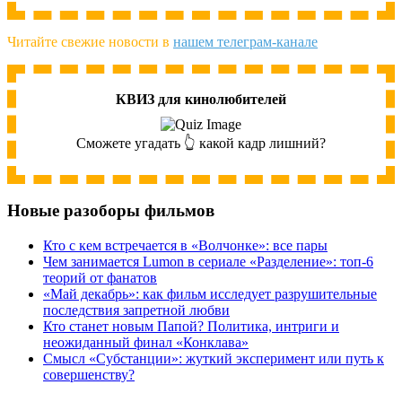
Читайте свежие новости в
нашем телеграм-канале
КВИЗ для кинолюбителей
Сможете угадать 👆 какой кадр лишний?
Новые разоборы фильмов
Кто с кем встречается в «Волчонке»: все пары
Чем занимается Lumon в сериале «Разделение»: топ-6
теорий от фанатов
«Май декабрь»: как фильм исследует разрушительные
последствия запретной любви
Кто станет новым Папой? Политика, интриги и
неожиданный финал «Конклава»
Cмысл «Субстанции»: жуткий эксперимент или путь к
совершенству?