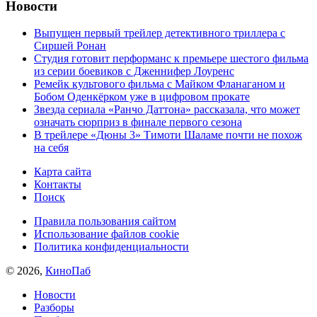
Новости
Выпущен первый трейлер детективного триллера с
Сиршей Ронан
Студия готовит перформанс к премьере шестого фильма
из серии боевиков с Дженнифер Лоуренс
Ремейк культового фильма с Майком Фланаганом и
Бобом Оденкёрком уже в цифровом прокате
Звезда сериала «Ранчо Даттона» рассказала, что может
означать сюрприз в финале первого сезона
В трейлере «Дюны 3» Тимоти Шаламе почти не похож
на себя
Карта сайта
Контакты
Поиск
Правила пользования сайтом
Использование файлов cookie
Политика конфиденциальности
© 2026,
КиноПаб
Новости
Разборы