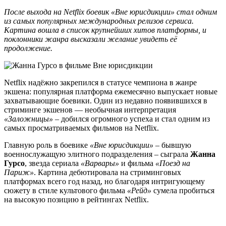
После выхода на Netflix боевик «Вне юрисдикции» стал одним
из самых популярных международных релизов сервиса.
Картина вошла в список крупнейших хитов платформы, и
поклонники жанра высказали желание увидеть её
продолжение.
Netflix надёжно закрепился в статусе чемпиона в жанре
экшена: популярная платформа ежемесячно выпускает новые
захватывающие боевики. Один из недавно появившихся в
стриминге экшенов — необычная интерпретация
«Заложницы»
– добился огромного успеха и стал одним из
самых просматриваемых фильмов на Netflix.
Главную роль в боевике
«Вне юрисдикции»
– бывшую
военнослужащую элитного подразделения – сыграла
Жанна
Гурсо
, звезда сериала
«Варвары»
и фильма
«Поезд на
Париж»
. Картина дебютировала на стриминговых
платформах всего год назад, но благодаря интригующему
сюжету в стиле культового фильма
«Рейд»
сумела пробиться
на высокую позицию в рейтингах Netflix.