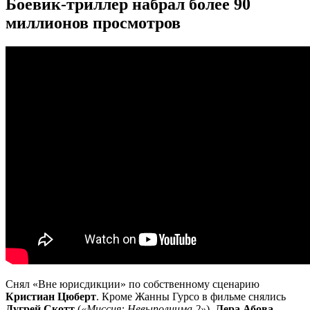
Боевик-триллер набрал более 90
миллионов просмотров
Снял «Вне юрисдикции» по собственному сценарию
Кристиан Цюберт
. Кроме Жанны Гурсо в фильме снялись
Дугрей Скотт
(
«Миссия: Невыполнима 2»
),
Лера Абова