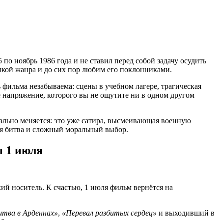
по ноябрь 1986 года и не ставил перед собой задачу осудить
сикой жанра и до сих пор любим его поклонниками.
ь фильма незабываема: сцены в учебном лагере, трагическая
 напряжение, которого вы не ощутите ни в одном другом
ально меняется: это уже сатира, высмеивающая военную
ая битва и сложный моральный выбор.
 1 июля
й носитель. К счастью, 1 июля фильм вернётся на
итва в Арденнах»
,
«Перевал разбитых сердец»
и выходивший в