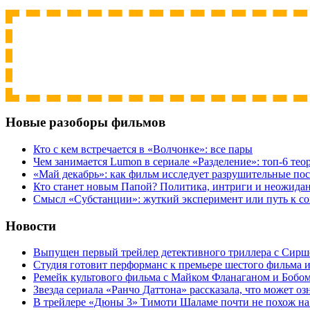
Новые разоборы фильмов
Кто с кем встречается в «Волчонке»: все пары
Чем занимается Lumon в сериале «Разделение»: топ-6 тео
«Май декабрь»: как фильм исследует разрушительные по
Кто станет новым Папой? Политика, интриги и неожида
Cмысл «Субстанции»: жуткий эксперимент или путь к с
Новости
Выпущен первый трейлер детективного триллера с Сирш
Студия готовит перформанс к премьере шестого фильма 
Ремейк культового фильма с Майком Фланаганом и Бобо
Звезда сериала «Ранчо Даттона» рассказала, что может оз
В трейлере «Дюны 3» Тимоти Шаламе почти не похож на