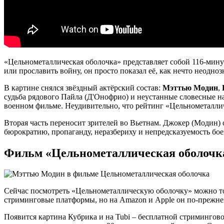
«Цельнометаллическая оболочка» представляет собой 116-минут
или прославить войну, он просто показал её, как нечто неодно
В картине снялся звёздный актёрский состав:
Мэттью Модин
,
судьба рядового Пайла (Д'Онофрио) и неустанные словесные н
военном фильме. Неудивительно, что рейтинг «Цельнометаллич
Вторая часть переносит зрителей во Вьетнам. Джокер (Модин)
бюрократию, пропаганду, неразбериху и непредсказуемость бо
Фильм «Цельнометаллическая оболочка
Сейчас посмотреть «Цельнометаллическую оболочку» можно тол
стриминговые платформы, но на Amazon и Apple он по-прежнем
Появится картина Кубрика и на Tubi – бесплатной стриминго