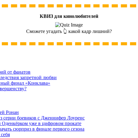
КВИЗ для кинолюбителей
Сможете угадать 👆 какой кадр лишний?
рий от фанатов
следствия запретной любви
нный финал «Конклава»
овершенству?
ей Ронан
из серии боевиков с Дженнифер Лоуренс
м Оденкёрком уже в цифровом прокате
начать сюрприз в финале первого сезона
 себя