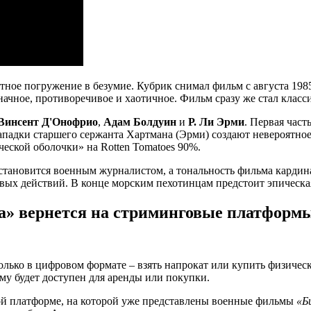
ное погружение в безумие. Кубрик снимал фильм с августа 1985 
значное, противоречивое и хаотичное. Фильм сразу же стал клас
Винсент Д'Онофрио
,
Адам Болдуин
и
Р. Ли Эрми
. Первая част
ападки старшего сержанта Хартмана (Эрми) создают невероятное
еской оболочки» на Rotten Tomatoes 90%.
 становится военным журналистом, а тональность фильма кардин
евых действий. В конце морским пехотинцам предстоит эпическ
» вернется на стриминговые платформы
ько в цифровом формате – взять напрокат или купить физически
у будет доступен для аренды или покупки.
вой платформе, на которой уже представлены военные фильмы
«Б