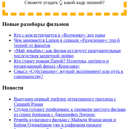
Сможете угадать 👆 какой кадр лишний?
Новые разоборы фильмов
Кто с кем встречается в «Волчонке»: все пары
Чем занимается Lumon в сериале «Разделение»: топ-6
теорий от фанатов
«Май декабрь»: как фильм исследует разрушительные
последствия запретной любви
Кто станет новым Папой? Политика, интриги и
неожиданный финал «Конклава»
Cмысл «Субстанции»: жуткий эксперимент или путь к
совершенству?
Новости
Выпущен первый трейлер детективного триллера с
Сиршей Ронан
Студия готовит перформанс к премьере шестого фильма
из серии боевиков с Дженнифер Лоуренс
Ремейк культового фильма с Майком Фланаганом и
Бобом Оденкёрком уже в цифровом прокате