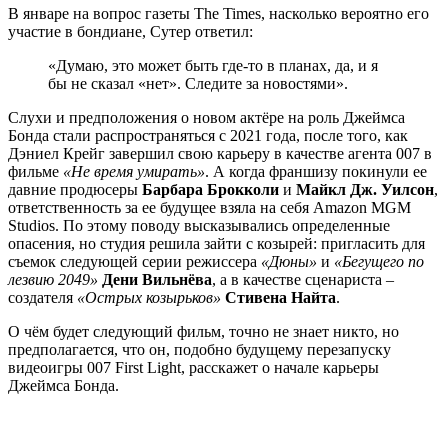
В январе на вопрос газеты The Times, насколько вероятно его
участие в бондиане, Сутер ответил:
«Думаю, это может быть где-то в планах, да, и я
бы не сказал «нет». Следите за новостями».
Слухи и предположения о новом актёре на роль Джеймса
Бонда стали распространяться с 2021 года, после того, как
Дэниел Крейг завершил свою карьеру в качестве агента 007 в
фильме
«Не время умирать»
. А когда франшизу покинули ее
давние продюсеры
Барбара Брокколи
и
Майкл Дж. Уилсон
,
ответственность за ее будущее взяла на себя Amazon MGM
Studios. По этому поводу высказывались определенные
опасения, но студия решила зайти с козырей: пригласить для
съемок следующей серии режиссера
«Дюны»
и
«Бегущего по
лезвию 2049»
Дени Вильнёва
, а в качестве сценариста –
создателя
«Острых козырьков»
Стивена Найта
.
О чём будет следующий фильм, точно не знает никто, но
предполагается, что он, подобно будущему перезапуску
видеоигры 007 First Light, расскажет о начале карьеры
Джеймса Бонда.