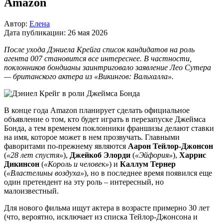
Amazon
Автор:
Елена
Дата публикации:
26 мая 2026
После ухода Дэниела Крейга список кандидатов на роль
агента 007 становится все интереснее. В частности,
поклонников бондианы заинтриговало заявление Лео Сутера
— британского актера из «Викингов: Вальхалла».
В конце года Amazon планирует сделать официальное
объявление о том, кто будет играть в перезапуске Джеймса
Бонда, а тем временем поклонники франшизы делают ставки
на имя, которое может в нем прозвучать. Главными
фаворитами по-прежнему являются
Аарон Тейлор-Джонсон
(
«28 лет спустя»
),
Джейкоб Элорди
(
«Эйфория»
),
Харрис
Дикинсон
(
«Король и человек»
) и
Каллум Тернер
(
«Властелины воздуха»
), но в последнее время появился еще
один претендент на эту роль – интересный, но
малоизвестный.
Для нового фильма ищут актера в возрасте примерно 30 лет
(что, вероятно, исключает из списка Тейлор-Джонсона и