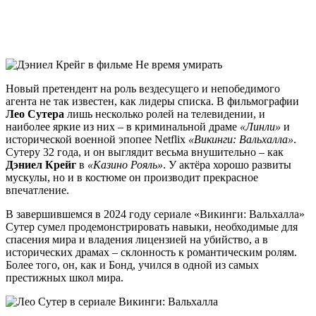
Новый претендент на роль вездесущего и непобедимого
агента не так известен, как лидеры списка. В фильмографии
Лео Сутера
лишь несколько ролей на телевидении, и
наиболее яркие из них – в криминальной драме
«Линли»
и
исторической военной эпопее Netflix
«Викинги: Вальхалла»
.
Сутеру 32 года, и он выглядит весьма внушительно – как
Дэниел Крейг
в
«Казино Рояль»
. У актёра хорошо развиты
мускулы, но и в костюме он производит прекрасное
впечатление.
В завершившемся в 2024 году сериале «Викинги: Вальхалла»
Сутер сумел продемонстрировать навыки, необходимые для
спасения мира и владения лицензией на убийство, а в
исторических драмах – склонность к романтическим ролям.
Более того, он, как и Бонд, учился в одной из самых
престижных школ мира.