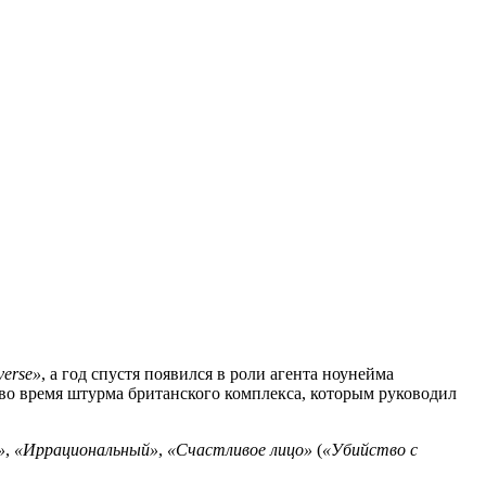
verse»
, а год спустя появился в роли агента ноунейма
б во время штурма британского комплекса, которым руководил
»
,
«Иррациональный»
,
«Счастливое лицо»
(
«Убийство с