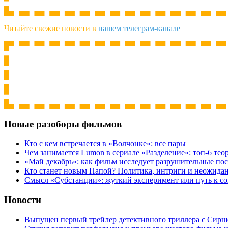
Читайте свежие новости в
нашем телеграм-канале
Новые разоборы фильмов
Кто с кем встречается в «Волчонке»: все пары
Чем занимается Lumon в сериале «Разделение»: топ-6 тео
«Май декабрь»: как фильм исследует разрушительные по
Кто станет новым Папой? Политика, интриги и неожида
Cмысл «Субстанции»: жуткий эксперимент или путь к с
Новости
Выпущен первый трейлер детективного триллера с Сирш