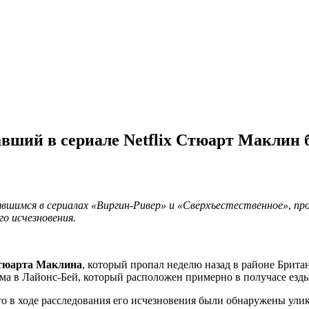
вший в сериале Netflix Стюарт Маклин 
вшимся в сериалах «Виргин-Ривер» и «Сверхъестественное»
,
пр
о исчезновения.
тюарта Маклина
, который пропал неделю назад в районе Брит
ома в Лайонс-Бей, который расположен примерно в получасе езд
о в ходе расследования его исчезновения были обнаружены ули