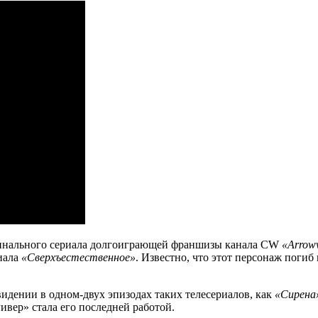
оригинального сериала долгоиграющей франшизы канала CW
«Arrow
риала
«Сверхъестественное»
. Известно, что этот персонаж поги
видении в одном-двух эпизодах таких телесериалов, как
«Сирена
Ривер» стала его последней работой.