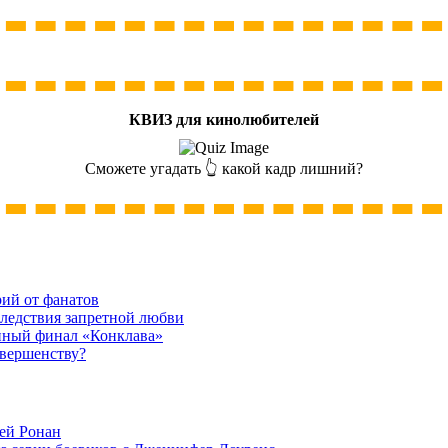
КВИЗ для кинолюбителей
Сможете угадать 👆 какой кадр лишний?
рий от фанатов
следствия запретной любви
нный финал «Конклава»
овершенству?
ей Ронан