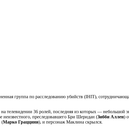
ненная группа по расследованию убийств (IHIT), сотрудничаю
на телевидении 36 ролей, последняя из которых — небольшой эп
азе неизвестного, преследовавшего Бри Шеридан (
Зибби Аллен
) 
 (
Марко Граццини
), и персонаж Маклина скрылся.