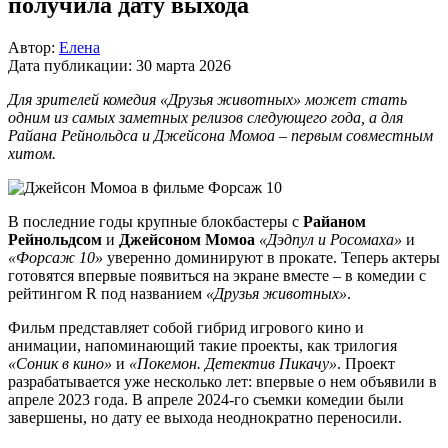
получила дату выхода
Автор:
Елена
Дата публикации:
30 марта 2026
Для зрителей комедия «Друзья животных» может стать
одним из самых заметных релизов следующего года, а для
Райана Рейнольдса и Джейсона Момоа – первым совместным
хитом.
В последние годы крупные блокбастеры с
Райаном
Рейнольдсом
и
Джейсоном Момоа
«Дэдпул и Росомаха»
и
«Форсаж 10»
уверенно доминируют в прокате. Теперь актеры
готовятся впервые появиться на экране вместе – в комедии с
рейтингом R под названием
«Друзья животных»
.
Фильм представляет собой гибрид игрового кино и
анимации, напоминающий такие проекты, как трилогия
«Соник в кино»
и
«Покемон. Детектив Пикачу»
. Проект
разрабатывается уже несколько лет: впервые о нем объявили в
апреле 2023 года. В апреле 2024-го съемки комедии были
завершены, но дату ее выхода неоднократно переносили.