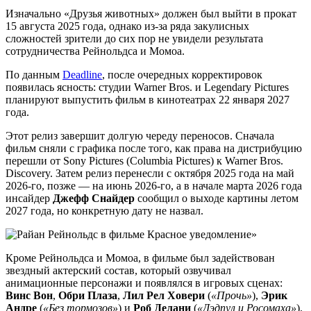
Изначально «Друзья животных» должен был выйти в прокат
15 августа 2025 года, однако из-за ряда закулисных
сложностей зрители до сих пор не увидели результата
сотрудничества Рейнольдса и Момоа.
По данным
Deadline
, после очередных корректировок
появилась ясность: студии Warner Bros. и Legendary Pictures
планируют выпустить фильм в кинотеатрах 22 января 2027
года.
Этот релиз завершит долгую череду переносов. Сначала
фильм сняли с графика после того, как права на дистрибуцию
перешли от Sony Pictures (Columbia Pictures) к Warner Bros.
Discovery. Затем релиз перенесли с октября 2025 года на май
2026-го, позже — на июнь 2026-го, а в начале марта 2026 года
инсайдер
Джефф Снайдер
сообщил о выходе картины летом
2027 года, но конкретную дату не назвал.
Кроме Рейнольдса и Момоа, в фильме был задействован
звездный актерский состав, который озвучивал
анимационные персонажи и появлялся в игровых сценах:
Винс Вон
,
Обри Плаза
,
Лил Рел Ховери
(
«Прочь»
),
Эрик
Андре
(
«Без тормозов»
) и
Роб Делани
(
«Дэдпул и Росомаха»
).