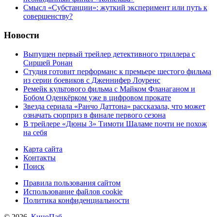
Cмысл «Субстанции»: жуткий эксперимент или путь к
совершенству?
Новости
Выпущен первый трейлер детективного триллера с
Сиршей Ронан
Студия готовит перформанс к премьере шестого фильма
из серии боевиков с Дженнифер Лоуренс
Ремейк культового фильма с Майком Фланаганом и
Бобом Оденкёрком уже в цифровом прокате
Звезда сериала «Ранчо Даттона» рассказала, что может
означать сюрприз в финале первого сезона
В трейлере «Дюны 3» Тимоти Шаламе почти не похож
на себя
Карта сайта
Контакты
Поиск
Правила пользования сайтом
Использование файлов cookie
Политика конфиденциальности
© 2026,
КиноПаб