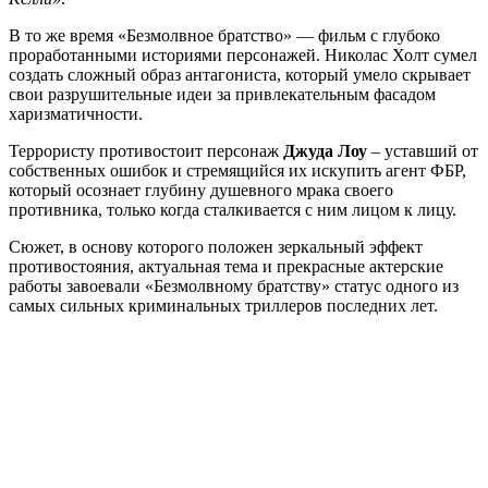
В то же время «Безмолвное братство» — фильм с глубоко
проработанными историями персонажей. Николас Холт сумел
создать сложный образ антагониста, который умело скрывает
свои разрушительные идеи за привлекательным фасадом
харизматичности.
Террористу противостоит персонаж
Джуда Лоу
– уставший от
собственных ошибок и стремящийся их искупить агент ФБР,
который осознает глубину душевного мрака своего
противника, только когда сталкивается с ним лицом к лицу.
Сюжет, в основу которого положен зеркальный эффект
противостояния, актуальная тема и прекрасные актерские
работы завоевали «Безмолвному братству» статус одного из
самых сильных криминальных триллеров последних лет.