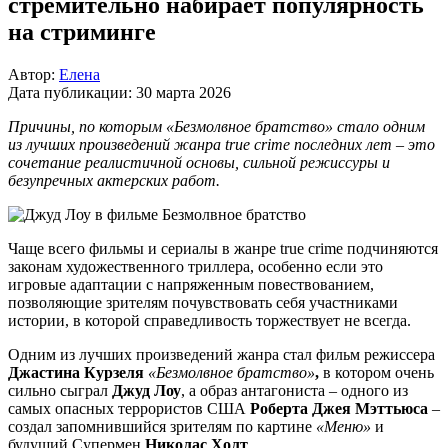
стремительно набирает популярность
на стриминге
Автор:
Елена
Дата публикации:
30 марта 2026
Причины, по которым «Безмолвное братство» стало одним
из лучших произведений жанра true crime последних лет – это
сочетание реалистичной основы, сильной режиссуры и
безупречных актерских работ.
Чаще всего фильмы и сериалы в жанре true crime подчиняются
законам художественного триллера, особенно если это
игровые адаптации с напряженным повествованием,
позволяющие зрителям почувствовать себя участниками
истории, в которой справедливость торжествует не всегда.
Одним из лучших произведений жанра стал фильм режиссера
Джастина Курзеля
«Безмолвное братство»
,
в котором очень
сильно сыграл
Джуд Лоу
, а образ антагониста – одного из
самых опасных террористов США
Роберта Джея Мэттьюса
–
создал запомнившийся зрителям по картине
«Меню»
и
будущий Супермен
Николас Холт
.