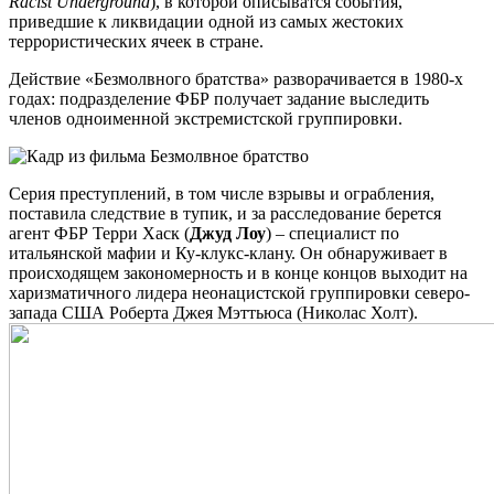
Racist Underground
), в которой описыватся события,
приведшие к ликвидации одной из самых жестоких
террористических ячеек в стране.
Действие «Безмолвного братства» разворачивается в 1980-х
годах: подразделение ФБР получает задание выследить
членов одноименной экстремистской группировки.
Серия преступлений, в том числе взрывы и ограбления,
поставила следствие в тупик, и за расследование берется
агент ФБР Терри Хаск (
Джуд Лоу
) – специалист по
итальянской мафии и Ку-клукс-клану. Он обнаруживает в
происходящем закономерность и в конце концов выходит на
харизматичного лидера неонацистской группировки северо-
запада США Роберта Джея Мэттьюса (Николас Холт).