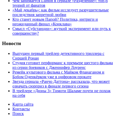
Чем занимается Lumon в сериале «Разделение»: топ-6
теорий от фанатов
«Май декабрь»: как фильм исследует разрушительные
последствия запретной любви
Кто станет новым Папой? Политика, интриги и
неожиданный финал «Конклава»
Cмысл «Субстанции»: жуткий эксперимент или путь к
совершенству?
Новости
Выпущен первый трейлер детективного триллера с
Сиршей Ронан
Студия готовит перформанс к премьере шестого фильма
из серии боевиков с Дженнифер Лоуренс
Ремейк культового фильма с Майком Фланаганом и
Бобом Оденкёрком уже в цифровом прокате
Звезда сериала «Ранчо Даттона» рассказала, что может
означать сюрприз в финале первого сезона
В трейлере «Дюны 3» Тимоти Шаламе почти не похож
на себя
Карта сайта
Контакты
Поиск