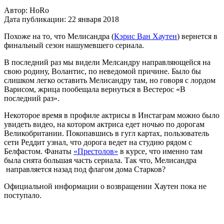
Автор:
HoRo
Дата публикации:
22 января 2018
Похоже на то, что Мелисандра (
Кэрис Ван Хаутен
) вернется в
финальный сезон нашумевшего сериала.
В последний раз мы видели Мелсандру направляющейся на
свою родину, Волантис, по неведомой причине. Было бы
слишком легко оставить Мелисандру там, но говоря с лордом
Варисом, жрица пообещала вернуться в Вестерос «В
последний раз».
Некоторое время в профиле актрисы в Инстаграм можно было
увидеть видео, на котором актриса едет ночью по дорогам
Великобритании. Покопавшись в гугл картах, пользователь
сети Реддит узнал, что дорога ведет на студию рядом с
Белфастом. Фанаты
«Престолов»
в курсе, что именно там
была снята большая часть сериала. Так что, Мелисандра
направляется назад под флагом дома Старков?
Официальной информации о возвращении Хаутен пока не
поступало.