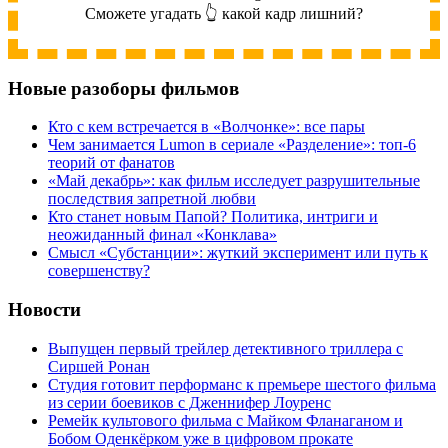
Сможете угадать 👆 какой кадр лишний?
Новые разоборы фильмов
Кто с кем встречается в «Волчонке»: все пары
Чем занимается Lumon в сериале «Разделение»: топ-6
теорий от фанатов
«Май декабрь»: как фильм исследует разрушительные
последствия запретной любви
Кто станет новым Папой? Политика, интриги и
неожиданный финал «Конклава»
Cмысл «Субстанции»: жуткий эксперимент или путь к
совершенству?
Новости
Выпущен первый трейлер детективного триллера с
Сиршей Ронан
Студия готовит перформанс к премьере шестого фильма
из серии боевиков с Дженнифер Лоуренс
Ремейк культового фильма с Майком Фланаганом и
Бобом Оденкёрком уже в цифровом прокате