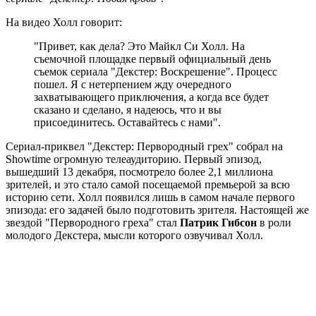
На видео Холл говорит:
"Привет, как дела? Это Майкл Си Холл. На
съемочной площадке первый официальный день
съемок сериала "Декстер: Воскрешение". Процесс
пошел. Я с нетерпением жду очередного
захватывающего приключения, а когда все будет
сказано и сделано, я надеюсь, что и вы
присоединитесь. Оставайтесь с нами".
Сериал-приквел "Декстер: Первородный грех" собрал на
Showtime огромную телеаудиторию. Первый эпизод,
вышедший 13 декабря, посмотрело более 2,1 миллиона
зрителей, и это стало самой посещаемой премьерой за всю
историю сети. Холл появился лишь в самом начале первого
эпизода: его задачей было подготовить зрителя. Настоящей же
звездой "Первородного греха" стал
Патрик Гибсон
в роли
молодого Декстера, мысли которого озвучивал Холл.