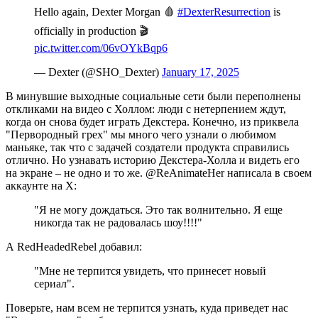
Hello again, Dexter Morgan 🩸
#DexterResurrection
is
officially in production 🎬
pic.twitter.com/06vOYkBqp6
— Dexter (@SHO_Dexter)
January 17, 2025
В минувшие выходные социальные сети были переполнены
откликами на видео с Холлом: люди с нетерпением ждут,
когда он снова будет играть Декстера. Конечно, из приквела
"Первородный грех" мы много чего узнали о любимом
маньяке, так что с задачей создатели продукта справились
отлично. Но узнавать историю Декстера-Холла и видеть его
на экране – не одно и то же. @ReAnimateHer написала в своем
аккаунте на X:
"Я не могу дождаться. Это так волнительно. Я еще
никогда так не радовалась шоу!!!!"
А RedHeadedRebel добавил:
"Мне не терпится увидеть, что принесет новый
сериал".
Поверьте, нам всем не терпится узнать, куда приведет нас