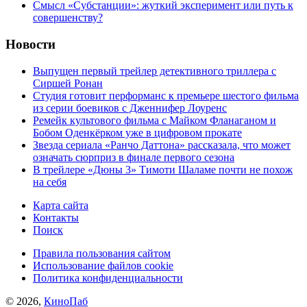
Cмысл «Субстанции»: жуткий эксперимент или путь к
совершенству?
Новости
Выпущен первый трейлер детективного триллера с
Сиршей Ронан
Студия готовит перформанс к премьере шестого фильма
из серии боевиков с Дженнифер Лоуренс
Ремейк культового фильма с Майком Фланаганом и
Бобом Оденкёрком уже в цифровом прокате
Звезда сериала «Ранчо Даттона» рассказала, что может
означать сюрприз в финале первого сезона
В трейлере «Дюны 3» Тимоти Шаламе почти не похож
на себя
Карта сайта
Контакты
Поиск
Правила пользования сайтом
Использование файлов cookie
Политика конфиденциальности
© 2026,
КиноПаб