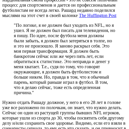
процесс для спортсменов и дается он профессиональным
футболистам не всегда легко. Рашард недавно поделился
мыслями на этот счет в своей колонке
The Huffington Post
"По логике, я не должен был уходить из NFL, но я
ушел. Я не должен был писать для телевидения, но
я пишу. По идее, после футбола меня должны
были забыть, я должен был затеряться в толпе, но
и это не произошло. Я заново раскрыл себя. Это
моя первая трансформация. Я должен быть
банкротом сейчас или же через пять лет, если
обратиться к статистике. Это неправда и денег у
меня хватает. Т.е., судя по тому, что говорят
окружающие, я должен быть футболистом и
больше никем. Но, правда в том, что я обычный
парень, который раньше играл в футбол. В том,
что я делаю сейчас, тоже есть определенная
причина."
Нужно отдать Рашаду должное, у него в его 28 лет в голове
уже все разложено по полочкам, он знает, что нужно делать.
Сейчас он один из растущей группы бывших NFL игроков,
которые ушли из спорта до 30, чтобы посвятить себя другому
делу и/или сохранить свое здоровье. Видимо, если его взяли в
сценаристы сериала, то ему есть что сказать, и он привносит в