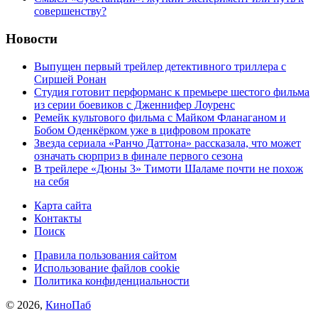
совершенству?
Новости
Выпущен первый трейлер детективного триллера с
Сиршей Ронан
Студия готовит перформанс к премьере шестого фильма
из серии боевиков с Дженнифер Лоуренс
Ремейк культового фильма с Майком Фланаганом и
Бобом Оденкёрком уже в цифровом прокате
Звезда сериала «Ранчо Даттона» рассказала, что может
означать сюрприз в финале первого сезона
В трейлере «Дюны 3» Тимоти Шаламе почти не похож
на себя
Карта сайта
Контакты
Поиск
Правила пользования сайтом
Использование файлов cookie
Политика конфиденциальности
© 2026,
КиноПаб