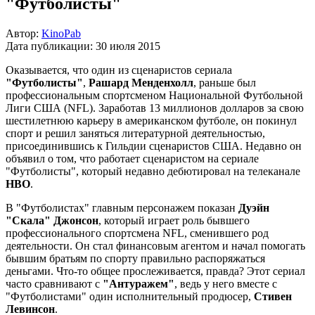
"Футболисты"
Автор:
KinoPab
Дата публикации:
30 июля 2015
Оказывается, что один из сценаристов сериала
"Футболисты"
,
Рашард Менденхолл
, раньше был
профессиональным спортсменом Национальной Футбольной
Лиги США (NFL). Заработав 13 миллионов долларов за свою
шестилетнюю карьеру в американском футболе, он покинул
спорт и решил заняться литературной деятельностью,
присоединившись к Гильдии сценаристов США. Недавно он
объявил о том, что работает сценаристом на сериале
"Футболисты", который недавно дебютировал на телеканале
HBO
.
В "Футболистах" главным персонажем показан
Дуэйн
"Скала" Джонсон
, который играет роль бывшего
профессионального спортсмена NFL, сменившего род
деятельности. Он стал финансовым агентом и начал помогать
бывшим братьям по спорту правильно распоряжаться
деньгами. Что-то общее прослеживается, правда? Этот сериал
часто сравнивают с
"Антуражем"
, ведь у него вместе с
"Футболистами" один исполнительный продюсер,
Стивен
Левинсон
.