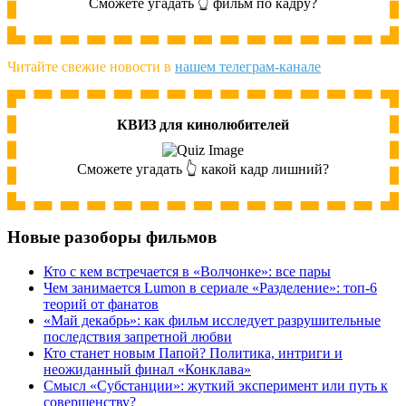
Сможете угадать 👆 фильм по кадру?
Читайте свежие новости в
нашем телеграм-канале
КВИЗ для кинолюбителей
Сможете угадать 👆 какой кадр лишний?
Новые разоборы фильмов
Кто с кем встречается в «Волчонке»: все пары
Чем занимается Lumon в сериале «Разделение»: топ-6
теорий от фанатов
«Май декабрь»: как фильм исследует разрушительные
последствия запретной любви
Кто станет новым Папой? Политика, интриги и
неожиданный финал «Конклава»
Cмысл «Субстанции»: жуткий эксперимент или путь к
совершенству?