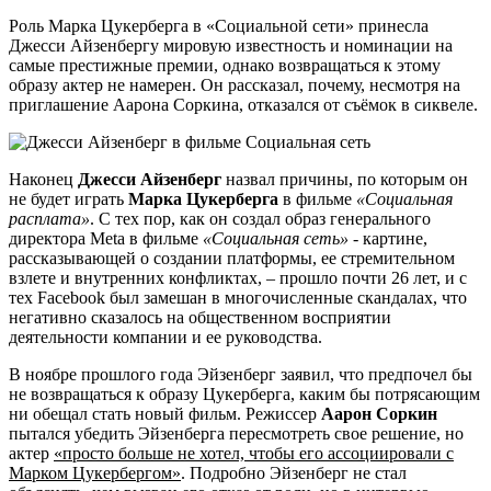
Роль Марка Цукерберга в «Социальной сети» принесла
Джесси Айзенбергу мировую известность и номинации на
самые престижные премии, однако возвращаться к этому
образу актер не намерен. Он рассказал, почему, несмотря на
приглашение Аарона Соркина, отказался от съёмок в сиквеле.
Наконец
Джесси Айзенберг
назвал причины, по которым он
не будет играть
Марка Цукерберга
в фильме
«Социальная
расплата»
. С тех пор, как он создал образ генерального
директора Meta в фильме
«Социальная сеть»
- картине,
рассказывающей о создании платформы, ее стремительном
взлете и внутренних конфликтах, – прошло почти 26 лет, и с
тех Facebook был замешан в многочисленные скандалах, что
негативно сказалось на общественном восприятии
деятельности компании и ее руководства.
В ноябре прошлого года Эйзенберг заявил, что предпочел бы
не возвращаться к образу Цукерберга, каким бы потрясающим
ни обещал стать новый фильм. Режиссер
Аарон Соркин
пытался убедить Эйзенберга пересмотреть свое решение, но
актер
«просто больше не хотел, чтобы его ассоциировали с
Марком Цукербергом»
. Подробно Эйзенберг не стал