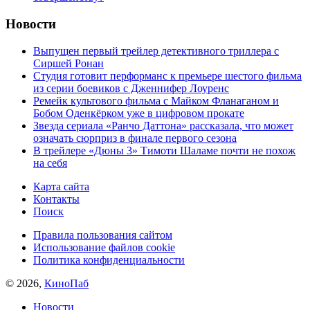
Новости
Выпущен первый трейлер детективного триллера с
Сиршей Ронан
Студия готовит перформанс к премьере шестого фильма
из серии боевиков с Дженнифер Лоуренс
Ремейк культового фильма с Майком Фланаганом и
Бобом Оденкёрком уже в цифровом прокате
Звезда сериала «Ранчо Даттона» рассказала, что может
означать сюрприз в финале первого сезона
В трейлере «Дюны 3» Тимоти Шаламе почти не похож
на себя
Карта сайта
Контакты
Поиск
Правила пользования сайтом
Использование файлов cookie
Политика конфиденциальности
© 2026,
КиноПаб
Новости