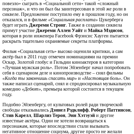
повезло» сыграть в «Социальной сети» такой «сложный
персонаж», и что он был бы заинтересован в этой же роли в
сиквеле. Предложение поступило ему в прошлом году, но он
отказался, и в фильме
«Социальная расплата»
Цукерберга
будет играть
Джереми Стронг
. Также в создании сиквела
примут участие
Джереми Аллен Уайт
и
Майка Мэдисон
,
которая в роли инженера Facebook Фрэнсис Хауген пытается
раскрыть тщательно охраняемые секреты платформы.
Фильм «Социальная сеть» высоко оценили критики, а сам
актёр был в 2011 году отмечен номинациями на премии
Оскар, Золотой глобус и Гильдии киноактеров в категории
«Лучшая мужская роль». Потом Эйзенберг начал попробовать
себя в сценарном деле и кинопроизводстве – снял фильмы
«Когда ты закончишь спасать мир»
и
«Настоящая боль»
. Он
также написал сценарий, снял и спродюсировал музыкальную
комедию
«Дебют»
, премьера которой состоится в текущем
году.
Подобно Эйзенбергу, от культовых ролей ради творческой
свободы отказывались
Дэниел Рэдклифф
,
Роберт Паттинсон
,
Стив Карелл
,
Шарлиз Терон
,
Энн Хэтэуэй
и другие
известные актёры. Одни не хотели возвращаться к
персонажам, которые впоследствии стали вызывать
негативное отношение социума, другие просто не желали