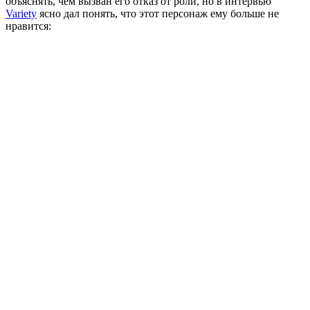
объяснять, чем вызван его отказ от роли, но в интервью
Variety
ясно дал понять, что этот персонаж ему больше не
нравится: