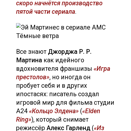
скоро начнётся производство
пятой части сериала
.
Все знают
Джорджа Р. Р.
Мартина
как идейного
вдохновителя франшизы
«Игра
престолов»
, но иногда он
пробует себя и в других
ипостасях: писатель создал
игровой мир для фильма студии
A24
«Кольцо Элдена»
(
«Elden
Ring»
), который снимает
режиссёр
Алекс Гарленд
(
«Из