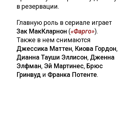
в резервации.
Главную роль в сериале играет
Зак МакКларнон
(
«Фарго»
).
Также в нем снимаются
Джессика Маттен
,
Киова Гордон
,
Дианна Тауши
Эллисон
,
Дженна
Элфман
,
Эй Мартинес
,
Брюс
Гринвуд
и
Франка Потенте
.