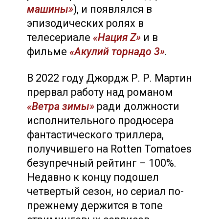
машины»
), и появлялся в
эпизодических ролях в
телесериале
«Нация Z»
и в
фильме
«Акулий торнадо 3»
.
В 2022 году Джордж Р. Р. Мартин
прервал работу над романом
«Ветра зимы»
ради должности
исполнительного продюсера
фантастического триллера,
получившего на Rotten Tomatoes
безупречный рейтинг – 100%.
Недавно к концу подошел
четвертый сезон, но сериал по-
прежнему держится в топе