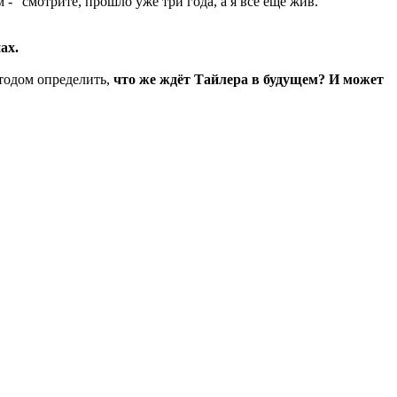
 - "смотрите, прошло уже три года, а я все ещё жив.
ах.
тодом определить,
что же ждёт Тайлера в будущем? И может