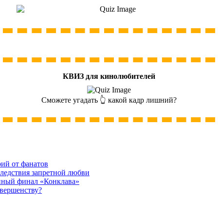
КВИЗ для кинолюбителей
Сможете угадать 👆 какой кадр лишний?
рий от фанатов
следствия запретной любви
нный финал «Конклава»
овершенству?