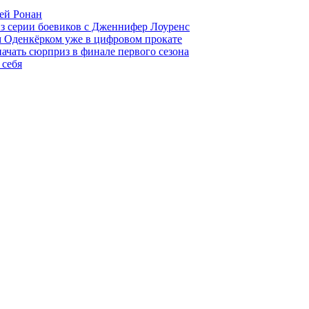
ей Ронан
из серии боевиков с Дженнифер Лоуренс
м Оденкёрком уже в цифровом прокате
начать сюрприз в финале первого сезона
 себя