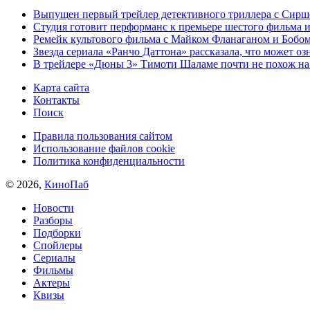
Выпущен первый трейлер детективного триллера с Сирш
Студия готовит перформанс к премьере шестого фильма 
Ремейк культового фильма с Майком Фланаганом и Бобо
Звезда сериала «Ранчо Даттона» рассказала, что может оз
В трейлере «Дюны 3» Тимоти Шаламе почти не похож на
Карта сайта
Контакты
Поиск
Правила пользования сайтом
Использование файлов cookie
Политика конфиденциальности
© 2026,
КиноПаб
Новости
Разборы
Подборки
Спойлеры
Сериалы
Фильмы
Актеры
Квизы