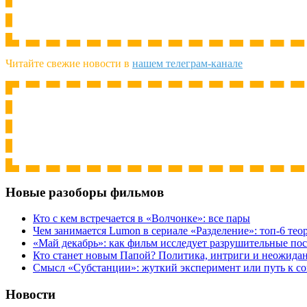
Читайте свежие новости в
нашем телеграм-канале
Новые разоборы фильмов
Кто с кем встречается в «Волчонке»: все пары
Чем занимается Lumon в сериале «Разделение»: топ-6 тео
«Май декабрь»: как фильм исследует разрушительные по
Кто станет новым Папой? Политика, интриги и неожида
Cмысл «Субстанции»: жуткий эксперимент или путь к с
Новости