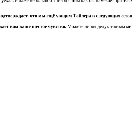
 уехал, и даже небольшой эпизод с ним как бы намекает зрителям
 подтверждает, что мы ещё увидим Тайлера в следующих сезон
вает вам ваше шестое чувство.
Можете ли вы дедуктивным ме