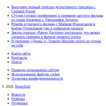
Выпущен первый трейлер детективного триллера с
Сиршей Ронан
Студия готовит перформанс к премьере шестого фильма
из серии боевиков с Дженнифер Лоуренс
Ремейк культового фильма с Майком Фланаганом и
Бобом Оденкёрком уже в цифровом прокате
Звезда сериала «Ранчо Даттона» рассказала, что может
означать сюрприз в финале первого сезона
В трейлере «Дюны 3» Тимоти Шаламе почти не похож
на себя
Карта сайта
Контакты
Поиск
Правила пользования сайтом
Использование файлов cookie
Политика конфиденциальности
© 2026,
КиноПаб
Новости
Разборы
Подборки