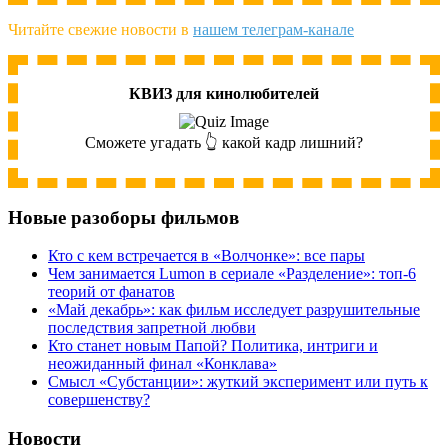
Читайте свежие новости в
нашем телеграм-канале
КВИЗ для кинолюбителей
Сможете угадать 👆 какой кадр лишний?
Новые разоборы фильмов
Кто с кем встречается в «Волчонке»: все пары
Чем занимается Lumon в сериале «Разделение»: топ-6
теорий от фанатов
«Май декабрь»: как фильм исследует разрушительные
последствия запретной любви
Кто станет новым Папой? Политика, интриги и
неожиданный финал «Конклава»
Cмысл «Субстанции»: жуткий эксперимент или путь к
совершенству?
Новости