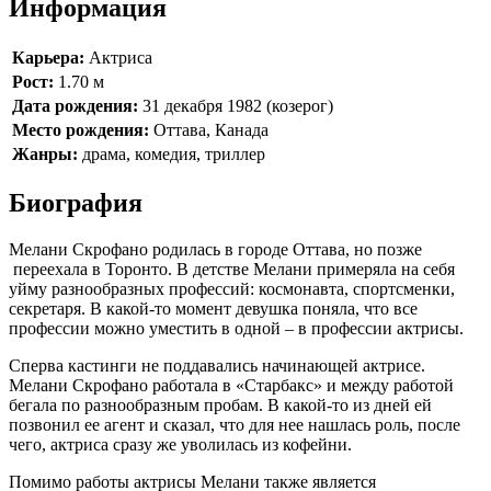
Информация
Карьера:
Актриса
Рост:
1.70 м
Дата рождения:
31 декабря 1982 (козерог)
Место рождения:
Оттава, Канада
Жанры:
драма, комедия, триллер
Биография
Мелани Скрофано родилась в городе Оттава, но позже
переехала в Торонто. В детстве Мелани примеряла на себя
уйму разнообразных профессий: космонавта, спортсменки,
секретаря. В какой-то момент девушка поняла, что все
профессии можно уместить в одной – в профессии актрисы.
Сперва кастинги не поддавались начинающей актрисе.
Мелани Скрофано работала в «Старбакс» и между работой
бегала по разнообразным пробам. В какой-то из дней ей
позвонил ее агент и сказал, что для нее нашлась роль, после
чего, актриса сразу же уволилась из кофейни.
Помимо работы актрисы Мелани также является