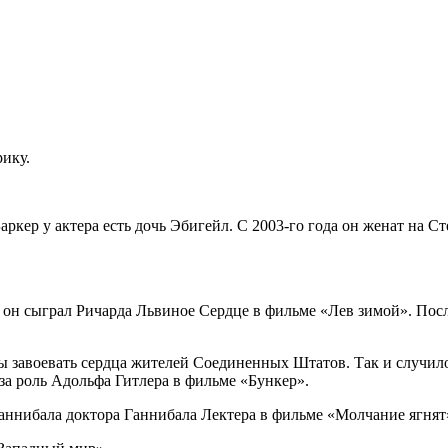
рику.
ркер у актера есть дочь Эбигейл. С 2003-го года он женат на С
, он сыграл Ричарда Львиное Сердце в фильме «Лев зимой». После
ы завоевать сердца жителей Соединенных Штатов. Так и случило
 за роль Адольфа Гитлера в фильме «Бункер».
аннибала доктора Ганнибала Лектера в фильме «Молчание ягнят»