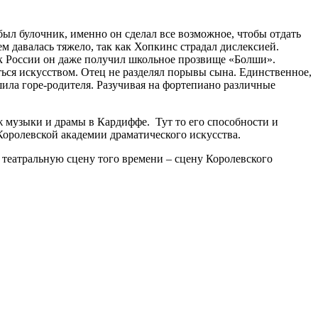
был булочник, именно он сделал все возможное, чтобы отдать
м давалась тяжело, так как Хопкинс страдал дислексией.
 к России он даже получил школьное прозвище «Болши».
ться искусством. Отец не разделял порывы сына. Единственное,
шила горе-родителя. Разучивая на фортепиано различные
ж музыки и драмы в Кардиффе. Тут то его способности и
 Королевской академии драматического искусства.
ю театральную сцену того времени – сцену Королевского