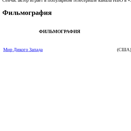
Сейчас актер играет в популярном телесериале канала НВО в 
Фильмография
ФИЛЬМОГРАФИЯ
Мир Дикого Запада
(США