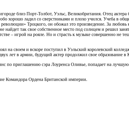
городе близ Порт-Толбот, Уэльс, Великобритания. Отец актера 
обо хорошо ладил со сверстниками и плохо учился. Учеба в обще
ой революции» Троцкого, он обожал это произведение. За любовь
не найдет так свое собственное место под солнцем и решил заня
тве – игрой на рояле. Но и страсть к музыке совершенно не те
оял на своем и вскоре поступил в Уэльский королевский коллед
 двух лет в армии, будущий актер продолжил свое образование в
опкинс по приглашению сэра Лоуренса Оливье, попадает на лучшу
ние Командора Ордена Британской империи.