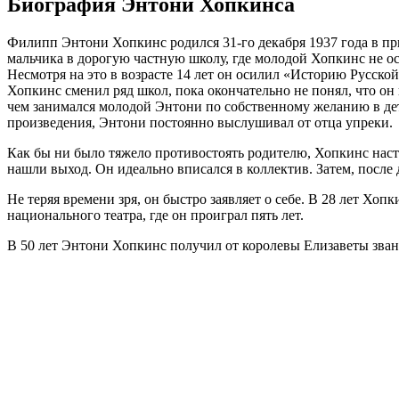
Биография Энтони Хопкинса
Филипп Энтони Хопкинс родился 31-го декабря 1937 года в при
мальчика в дорогую частную школу, где молодой Хопкинс не ос
Несмотря на это в возрасте 14 лет он осилил «Историю Русск
Хопкинс сменил ряд школ, пока окончательно не понял, что он 
чем занимался молодой Энтони по собственному желанию в детс
произведения, Энтони постоянно выслушивал от отца упреки.
Как бы ни было тяжело противостоять родителю, Хопкинс наст
нашли выход. Он идеально вписался в коллектив. Затем, после
Не теряя времени зря, он быстро заявляет о себе. В 28 лет Х
национального театра, где он проиграл пять лет.
В 50 лет Энтони Хопкинс получил от королевы Елизаветы зва