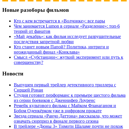
Новые разоборы фильмов
Кто с кем встречается в «Волчонке»: все пары
Чем занимается Lumon в сериале «Разделение»: топ-6
теорий от фанатов
«Май декабрь»: как фильм исследует разрушительные
последствия запретной любви
Кто станет новым Папой? Политика, интриги и
неожиданный финал «Конклава»
Cмысл «Субстанции»: жуткий эксперимент или путь к
совершенству?
Новости
Выпущен первый трейлер детективного триллера с
Сиршей Ронан
Студия готовит перформанс к премьере шестого фильма
из серии боевиков с Дженнифер Лоуренс
Ремейк культового фильма с Майком Фланаганом и
Бобом Оденкёрком уже в цифровом прокате
Звезда сериала «Ранчо Даттона» рассказала, что может
означать сюрприз в финале первого сезона
В трейлере «Дюны 3» Тимоти Шаламе почти не похож