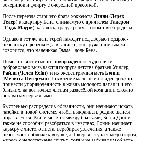
вечеринок и флирту с очередной красоткой.
После переезда старшего брата-хоккеиста
Дэнни
(
Дерек
Телер
) в квартиру Бена, снимаемую с приятелем
Такером
(
Тадж Маури
), казалось, градус разгула побьет все пределы.
Однако в тот же день герой находит под дверью подарок -
переноску с ребенком, а в записке, обнаруженной там же,
говорится, что маленькая Эмма - дочь Бена.
Помогать воспитывать новорожденное чудо почти
добровольно вызываются подруга детства братьев Уиллер,
Райли
(
Челси Кейн
), и их эксцентричная мать
Бонни
(
Мелисса Петерман
). Появление малышки по идее должно
принести упорядоченность в жизнь молодого папаши и его
близких, да вот только членам развесёлой компании сложно
оставаться серьезными.
Быстренько распределив обязанности, они начинают искать
лазейки в новой системе, чтобы выкраивать редкие шансы
поразвлечься. Райли мечется между братьями, Бен и Дэнни
также не способны разобраться в чувствах, Бонни начинает
карьеру с чистого листа, перебирая увлечения, а также
переезжает поближе к внучке, а Такер выступает медиатором,
мирясь с недостатками других, хотя и не забывая им об этом