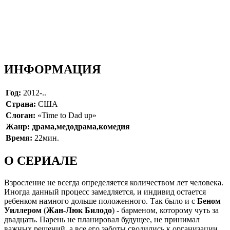
ИНФОРМАЦИЯ
Год:
2012-..
Страна:
США
Слоган:
«Time to Dad up»
Жанр: драма,медодрама,комедия
Время:
22мин.
О СЕРИАЛЕ
Взросление не всегда определяется количеством лет человека.
Иногда данный процесс замедляется, и индивид остается
ребенком намного дольше положенного. Так было и с
Беном
Уиллером
(
Жан-Люк Билодо
) - барменом, которому чуть за
двадцать. Парень не планировал будущее, не принимал
важных решений, а все его заботы сводились к организации