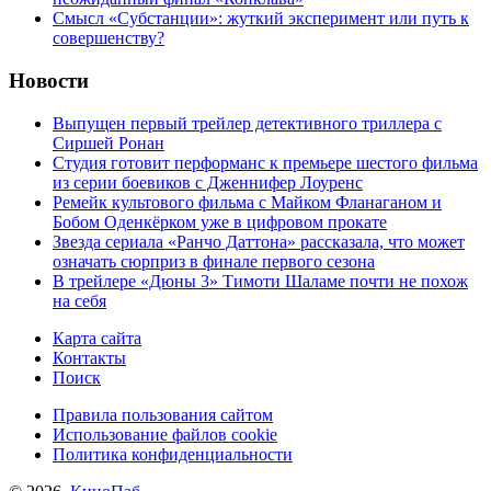
Cмысл «Субстанции»: жуткий эксперимент или путь к
совершенству?
Новости
Выпущен первый трейлер детективного триллера с
Сиршей Ронан
Студия готовит перформанс к премьере шестого фильма
из серии боевиков с Дженнифер Лоуренс
Ремейк культового фильма с Майком Фланаганом и
Бобом Оденкёрком уже в цифровом прокате
Звезда сериала «Ранчо Даттона» рассказала, что может
означать сюрприз в финале первого сезона
В трейлере «Дюны 3» Тимоти Шаламе почти не похож
на себя
Карта сайта
Контакты
Поиск
Правила пользования сайтом
Использование файлов cookie
Политика конфиденциальности