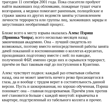
трагедии 11 сентября 2001 года. Пока спасатели пробуют
найти выживших под обломками, пожарные тушат очаги
возгорания, а медики помогают раненным, полицейские и
стражи закона из других ведомств заняты установлением
личности террориста или группы лиц, заложивших заряды и
запустивших необратимый процесс.
Ближе всего к месту взрыва оказалась
Алекс Пэриш
(
Приянка Чопра
), всего несколько месяцев назад
закончившая академию. Она – лучший свидетель из
возможных, поэтому вместо непосредственной работы занята
дачей показаний и воспоминаниями о коллегах-курсантах,
проходивших подготовку вместе с ней: по наводке,
полученной ФБР, именно среди них и скрывался террорист,
причём он был таковым ещё до поступления в Куантико.
Алекс чувствует подвох: каждый раз отматывая события
назад, она не может заметить ничего резко бросающегося в
глаза, да и вообще с трудом верит в состоятельность данной
версии. Пусть и шокированная, но хорошо обученная, Пэриш
понимает: она – главная подозреваемая. Причём улик против
неё становится больше с каждой минутой: взрывчатка в
квартире, подстреленный из табельного коллега и прочее.