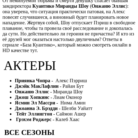
От неминуемой тюрьмы и смерти девушку спасает бывшая
замдиректора
Куантико Миранды Шоу
(
Онжаню Эллис
):
она уверена, что ситуация практически патовая, на Алекс
повесят случившееся, а виновный будет планировать новое
нападение. Жертвуя собой, Шоу отпускает Пэриш в свободное
плавание, чтобы та провела своё расследование и докопалась
да сути. Но действительно ли героиня не причастна? И кто из
её друзей мог оказаться настолько двуличным? Ответы в
сериале «База Куантико», который можно смотреть онлайн в
HD качестве тут.
АКТЕРЫ
Приянка Чопра -
Алекс
Пэрриш
Джэйк МакЛафлин -
Райан Бут
Онжаню Эллис -
Миранда Шоу
Джош Хопкинс -
Лиам Оконор
Ясмин Эл Массри -
Нима Амин
Джоанна Э. Брэдди -
Шелби Уайатт
Тейт Эллингтон -
Саймон Ашер
Грэхэм Роджерс -
Калеб Хаас
ВСЕ СЕЗОНЫ