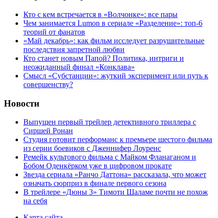
Кто с кем встречается в «Волчонке»: все пары
Чем занимается Lumon в сериале «Разделение»: топ-6
теорий от фанатов
«Май декабрь»: как фильм исследует разрушительные
последствия запретной любви
Кто станет новым Папой? Политика, интриги и
неожиданный финал «Конклава»
Cмысл «Субстанции»: жуткий эксперимент или путь к
совершенству?
Новости
Выпущен первый трейлер детективного триллера с
Сиршей Ронан
Студия готовит перформанс к премьере шестого фильма
из серии боевиков с Дженнифер Лоуренс
Ремейк культового фильма с Майком Фланаганом и
Бобом Оденкёрком уже в цифровом прокате
Звезда сериала «Ранчо Даттона» рассказала, что может
означать сюрприз в финале первого сезона
В трейлере «Дюны 3» Тимоти Шаламе почти не похож
на себя
Карта сайта