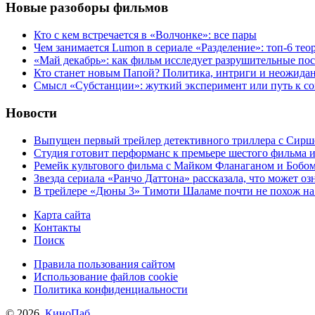
Новые разоборы фильмов
Кто с кем встречается в «Волчонке»: все пары
Чем занимается Lumon в сериале «Разделение»: топ-6 тео
«Май декабрь»: как фильм исследует разрушительные по
Кто станет новым Папой? Политика, интриги и неожида
Cмысл «Субстанции»: жуткий эксперимент или путь к с
Новости
Выпущен первый трейлер детективного триллера с Сирш
Студия готовит перформанс к премьере шестого фильма 
Ремейк культового фильма с Майком Фланаганом и Бобо
Звезда сериала «Ранчо Даттона» рассказала, что может оз
В трейлере «Дюны 3» Тимоти Шаламе почти не похож на
Карта сайта
Контакты
Поиск
Правила пользования сайтом
Использование файлов cookie
Политика конфиденциальности
© 2026,
КиноПаб