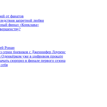
рий от фанатов
следствия запретной любви
нный финал «Конклава»
овершенству?
ей Ронан
из серии боевиков с Дженнифер Лоуренс
м Оденкёрком уже в цифровом прокате
начать сюрприз в финале первого сезона
 себя