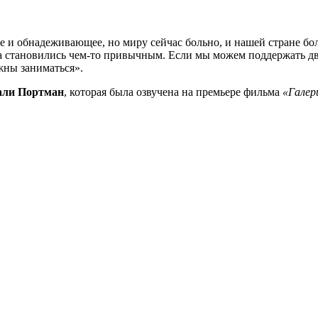
ое и обнадеживающее, но миру сейчас больно, и нашей стране бо
тва становились чем-то привычным. Если мы можем поддержать 
жны заниматься».
али Портман
, которая была озвучена на премьере фильма
«Галер