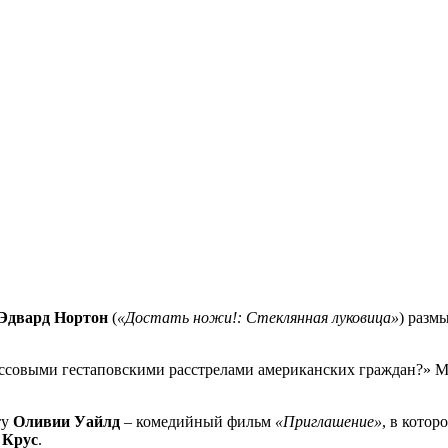
Эдвард Нортон
(
«Достать ножи!: Стеклянная луковица»
) разм
массовыми гестаповскими расстрелами американских граждан?» М
ту
Оливии Уайлд
– комедийный фильм
«Приглашение»
, в кото
 Крус
.