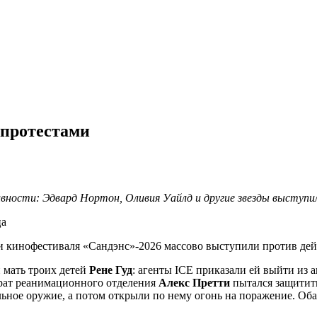
 протестами
вности: Эдвард Нортон, Оливия Уайлд и другие звезды выступи
и кинофестиваля «Сандэнс»-2026 массово выступили против д
 мать троих детей
Рене Гуд
: агенты ICE приказали ей выйти из 
брат реанимационного отделения
Алекс Претти
пытался защитит
льное оружие, а потом открыли по нему огонь на поражение. Об