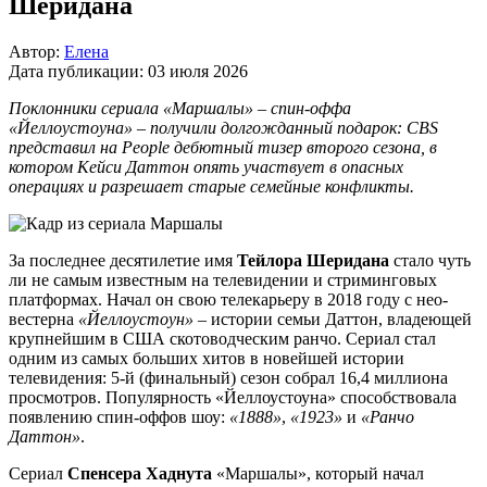
Шеридана
Автор:
Елена
Дата публикации:
03 июля 2026
Поклонники сериала «Маршалы» – спин-оффа
«Йеллоустоуна» – получили долгожданный подарок: CBS
представил на People дебютный тизер второго сезона, в
котором Кейси Даттон опять участвует в опасных
операциях и разрешает старые семейные конфликты.
За последнее десятилетие имя
Тейлора Шеридана
стало чуть
ли не самым известным на телевидении и стриминговых
платформах. Начал он свою телекарьеру в 2018 году с нео-
вестерна
«Йеллоустоун»
– истории семьи Даттон, владеющей
крупнейшим в США скотоводческим ранчо. Сериал стал
одним из самых больших хитов в новейшей истории
телевидения: 5-й (финальный) сезон собрал 16,4 миллиона
просмотров. Популярность «Йеллоустоуна» способствовала
появлению спин-оффов шоу:
«1888»
,
«1923»
и
«Ранчо
Даттон»
.
Сериал
Спенсера Хаднута
«Маршалы», который начал