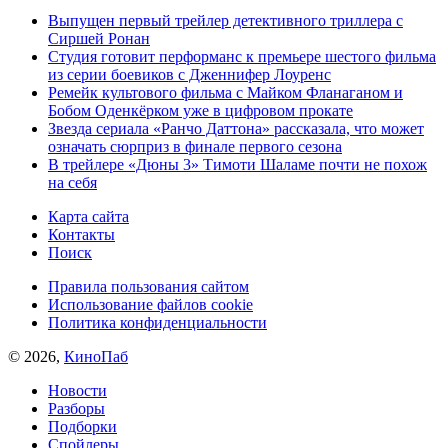
Выпущен первый трейлер детективного триллера с
Сиршей Ронан
Студия готовит перформанс к премьере шестого фильма
из серии боевиков с Дженнифер Лоуренс
Ремейк культового фильма с Майком Фланаганом и
Бобом Оденкёрком уже в цифровом прокате
Звезда сериала «Ранчо Даттона» рассказала, что может
означать сюрприз в финале первого сезона
В трейлере «Дюны 3» Тимоти Шаламе почти не похож
на себя
Карта сайта
Контакты
Поиск
Правила пользования сайтом
Использование файлов cookie
Политика конфиденциальности
© 2026,
КиноПаб
Новости
Разборы
Подборки
Спойлеры