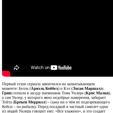
Первый сезон сериала закончился на захватывающем
моменте: Белль (
Ариэль Кеббел
) и Кэл (
Логан Маршалл-
Грин
) попали в засаду наемников Тома Уилера (
Крис Малки
),
а сам Уилер, у которого явно недобрые намерения, забирает
Тейта (
Брекен Меррилл
) – сына ни о чём не подозревающего
Кейси – на рыбалку. Перед посадкой в частный самолет один
из людей Уилера говорит ему: «Все улажено», и это создает