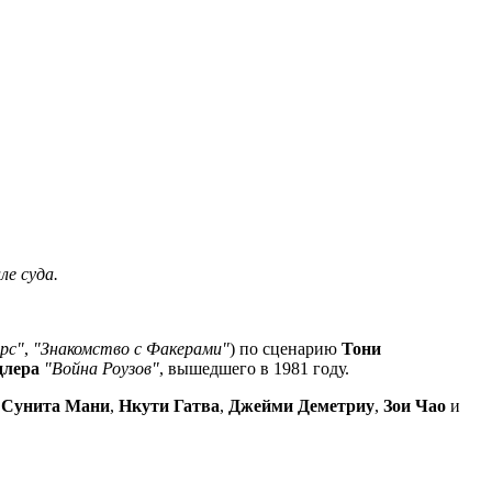
ле суда.
рс"
,
"Знакомство с Факерами"
) по сценарию
Тони
длера
"Война Роузов"
, вышедшего в 1981 году.
,
Сунита Мани
,
Нкути Гатва
,
Джейми Деметриу
,
Зои Чао
и