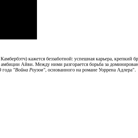
амбербэтч) кажется беззаботной: успешная карьера, крепкий бр
ти амбиции Айви. Между ними разгорается борьба за доминирова
9 года
"Война Роузов"
, основанного на романе Уоррена Адлера".