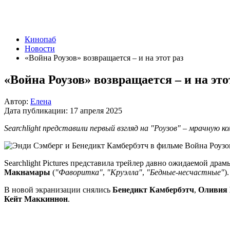
Кинопаб
Новости
«Война Роузов» возвращается – и на этот раз
«Война Роузов» возвращается – и на это
Автор:
Елена
Дата публикации:
17 апреля 2025
Searchlight представили первый взгляд на "Роузов" – мрачную к
Searchlight Pictures представила трейлер давно ожидаемой др
Макнамары
(
"Фаворитка"
,
"Круэлла"
,
"Бедные-несчастные"
)
В новой экранизации снялись
Бенедикт Камбербэтч
,
Оливия
Кейт Маккиннон
.