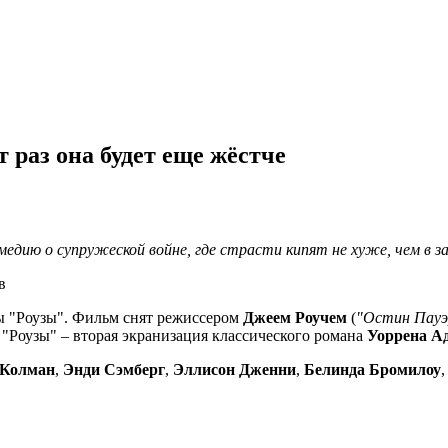
т раз она будет еще жёстче
омедию о супружеской войне, где страсти кипят не хуже, чем в за
амы "Роузы". Фильм снят режиссером
Джеем Роучем
(
"Остин Пауэ
. "Роузы" – вторая экранизация классического романа
Уоррена А
 Колман
,
Энди Сэмберг
,
Эллисон Дженни
,
Белинда Бромилоу