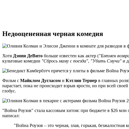
Недооцененная черная комедия
Хотя
Дэнни ДеВито
больше известен как актер (
"Бэтмен возвр
культовые комедии
"Сбрось маму с поезда"
,
"Убить Смучи"
и д
Фильм с
Майклом Дугласом
и
Кэтлин Тернер
в главных роля
нарастает, пока не происходит взрыв ярости, но при всей сво
глобус.
"Война Роузов" стала кассовым хитом: при бюджете в $26 млн
написал:
"Война Роузов – это черная, злая, горькая, безжалостная