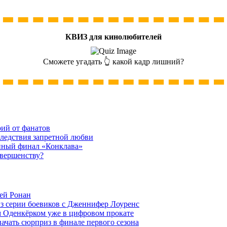
КВИЗ для кинолюбителей
Сможете угадать 👆 какой кадр лишний?
рий от фанатов
следствия запретной любви
нный финал «Конклава»
овершенству?
ей Ронан
из серии боевиков с Дженнифер Лоуренс
м Оденкёрком уже в цифровом прокате
начать сюрприз в финале первого сезона