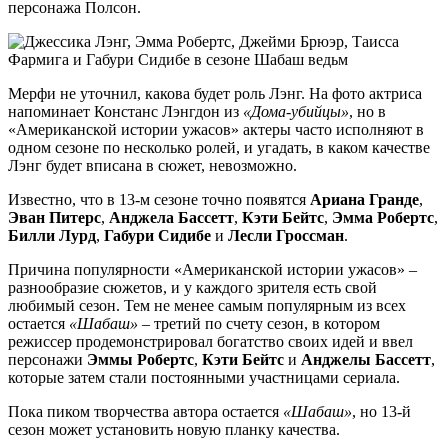
персонажа Полсон.
Мерфи не уточнил, какова будет роль Лэнг. На фото актриса
напоминает Констанс Лэнгдон из
«Дома-убийцы»
, но в
«Американской истории ужасов» актеры часто исполняют в
одном сезоне по несколько ролей, и угадать, в каком качестве
Лэнг будет вписана в сюжет, невозможно.
Известно, что в 13-м сезоне точно появятся
Ариана Гранде
,
Эван Питерс
,
Анджела Бассетт
,
Кэти Бейтс
,
Эмма Робертс
,
Билли Лурд
,
Габури Сидибе
и
Лесли Гроссман
.
Причина популярности «Американской истории ужасов» –
разнообразие сюжетов, и у каждого зрителя есть свой
любимый сезон. Тем не менее самым популярным из всех
остается
«Шабаш»
– третий по счету сезон, в котором
режиссер продемонстрировал богатство своих идей и ввел
персонажи
Эммы Робертс
,
Кэти Бейтс
и
Анджелы Бассетт
,
которые затем стали постоянными участницами сериала.
Пока пиком творчества автора остается
«Шабаш»
, но 13-й
сезон может установить новую планку качества.