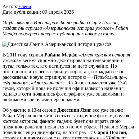
Автор:
Елена
Дата публикации:
09 апреля 2026
Опубликовав в Инстаграм фотографию Сары Полсон,
создатель сериала «Американская история ужасов» Райан
Мерфи подогрел интерес аудитории к новому сезону.
В 2011 году сериал
Райана Мерфи
«Американская история
ужасов»
весьма скромно дебютировал на телевидении и
пугал только тех, кто наткнулся на него случайно. Но
постепенно интерес к сериалу возрастал, и каждый сезон
рассказывал новую страшную историю –
«Психбольница»
,
«Фрик-шоу»
,
«Апокалипсис»
… Сейчас снимается уже 13-й
сезон, который пока не получил официального названия,
однако в сети появились фотографии с уже знакомыми и
любимыми зрителями персонажами.
Об участие в 13-м сезоне
Джессики Лэнг
все уже знали:
Райан Мерфи выложил в сеть ее загадочное фото, и, изучая
костюм актрисы, фанаты гадали: будет она играть свою
прежнюю роль или появится в новом образе. Недавно Мерфи
поделился еще одним фото, на этот раз – с
Сарой Полсон
,
которая и в новом сезоне сыграет персонаж из
«Шабаша»