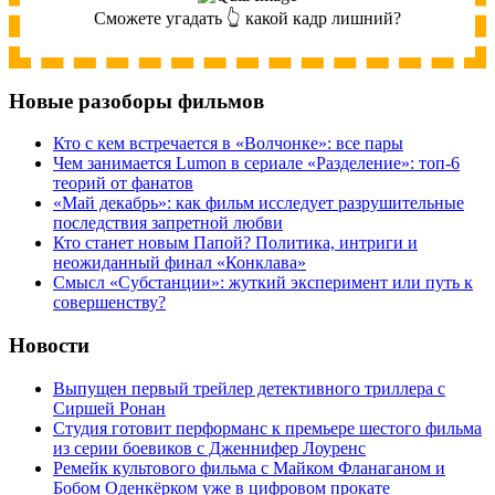
Сможете угадать 👆 какой кадр лишний?
Новые разоборы фильмов
Кто с кем встречается в «Волчонке»: все пары
Чем занимается Lumon в сериале «Разделение»: топ-6
теорий от фанатов
«Май декабрь»: как фильм исследует разрушительные
последствия запретной любви
Кто станет новым Папой? Политика, интриги и
неожиданный финал «Конклава»
Cмысл «Субстанции»: жуткий эксперимент или путь к
совершенству?
Новости
Выпущен первый трейлер детективного триллера с
Сиршей Ронан
Студия готовит перформанс к премьере шестого фильма
из серии боевиков с Дженнифер Лоуренс
Ремейк культового фильма с Майком Фланаганом и
Бобом Оденкёрком уже в цифровом прокате