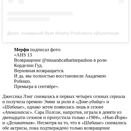
Допис, поширений Ryan Murphy Productions (@ryanmurphyproductions)
Мерфи
подписал фото:
«AHS 13
Возвращение @mssarahcatharinepaulson в роли
Корделии Гуд.
Верховная возвращается.
И да, мы полностью восстановили Академию
Робишо.
Премьера в сентябре».
Джессика Лэнг снималась в первых четырех сезонах сериала
и получила премию Эмми за роли в
«Доме-убийце»
и
«Шабаше»
, однако затем появилась лишь в сезоне
«Апокалипсис»
. Сара Полсон, напротив, играла в девяти из
двенадцати сезонов и пропустила только
«1984»
,
«Нью-Йорк»
и
«Деликатная»
. Несмотря на то, что в
«Шабаше»
снимались
обе актрисы, пока подтверждено только возвращение