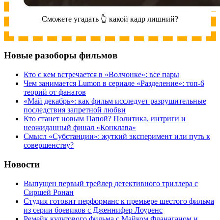
Сможете угадать 👆 какой кадр лишний?
Новые разоборы фильмов
Кто с кем встречается в «Волчонке»: все пары
Чем занимается Lumon в сериале «Разделение»: топ-6
теорий от фанатов
«Май декабрь»: как фильм исследует разрушительные
последствия запретной любви
Кто станет новым Папой? Политика, интриги и
неожиданный финал «Конклава»
Cмысл «Субстанции»: жуткий эксперимент или путь к
совершенству?
Новости
Выпущен первый трейлер детективного триллера с
Сиршей Ронан
Студия готовит перформанс к премьере шестого фильма
из серии боевиков с Дженнифер Лоуренс
Ремейк культового фильма с Майком Фланаганом и