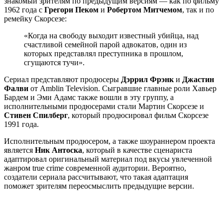
знакомый зрителям по предыдущим версиям — как по фильму
1962 года с
Грегори Пеком
и
Робертом Митчемом
, так и по
ремейку Скорсезе:
«Когда на свободу выходит известный убийца, над
счастливой семейной парой адвокатов, один из
которых представлял преступника в прошлом,
сгущаются тучи».
Сериал представляют продюсеры
Дэррил Фрэнк
и
Джастин
Фалви
от Amblin Television. Сыгравшие главные роли Хавьер
Бардем и Эми Адамс также вошли в эту группу, а
исполнительными продюсерами стали Мартин Скорсезе и
Стивен Спилберг
, который продюсировал фильм Скорсезе
1991 года.
Исполнительным продюсером, а также шоураннером проекта
является
Ник Антоска
, который в качестве сценариста
адаптировал оригинальный материал под вкусы увлеченной
жанром true crime современной аудитории. Вероятно,
создатели сериала рассчитывают, что такая адаптация
поможет зрителям переосмыслить предыдущие версии.