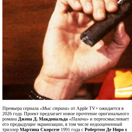
Премьера сериала
«Мыс страха»
от Apple TV+ ожидается в
2026 году. Проект предлагает новое прочтение оригинального
романа
Джона Д. Макдональда
«Палачи»
и переосмысливает
его предыдущие экранизации, в том числе недооцененный
триллер
Мартина Скорсезе
1991 года с
Робертом Де Ниро
в