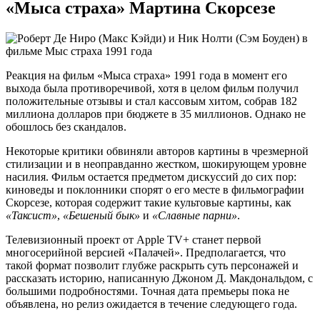
«Мыса страха» Мартина Скорсезе
Реакция на фильм «Мыса страха» 1991 года в момент его
выхода была противоречивой, хотя в целом фильм получил
положительные отзывы и стал кассовым хитом, собрав 182
миллиона долларов при бюджете в 35 миллионов. Однако не
обошлось без скандалов.
Некоторые критики обвиняли авторов картины в чрезмерной
стилизации и в неоправданно жестком, шокирующем уровне
насилия. Фильм остается предметом дискуссий до сих пор:
киноведы и поклонники спорят о его месте в фильмографии
Скорсезе, которая содержит такие культовые картины, как
«Таксист»
,
«Бешеный бык»
и
«Славные парни»
.
Телевизионный проект от Apple TV+ станет первой
многосерийной версией «Палачей». Предполагается, что
такой формат позволит глубже раскрыть суть персонажей и
рассказать историю, написанную Джоном Д. Макдональдом, с
большими подробностями. Точная дата премьеры пока не
объявлена, но релиз ожидается в течение следующего года.