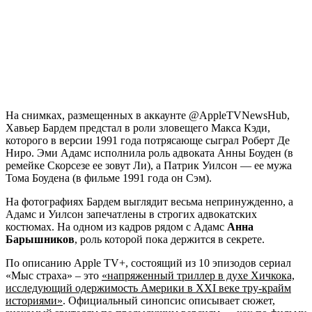
На снимках, размещенных в аккаунте @AppleTVNewsHub,
Хавьер Бардем предстал в роли зловещего Макса Кэди,
которого в версии 1991 года потрясающе сыграл Роберт Де
Ниро. Эми Адамс исполнила роль адвоката Анны Боуден (в
ремейке Скорсезе ее зовут Ли), а Патрик Уилсон — ее мужа
Тома Боудена (в фильме 1991 года он Сэм).
На фотографиях Бардем выглядит весьма непринужденно, а
Адамс и Уилсон запечатлены в строгих адвокатских
костюмах. На одном из кадров рядом с Адамс
Анна
Барышников
, роль которой пока держится в секрете.
По описанию Apple TV+, состоящий из 10 эпизодов сериал
«Мыс страха» – это
«напряженный триллер в духе Хичкока,
исследующий одержимость Америки в XXI веке тру-крайм
историями»
. Официальный синопсис описывает сюжет,