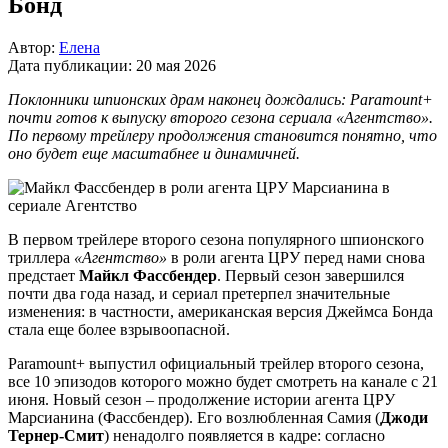
Бонд
Автор:
Елена
Дата публикации:
20 мая 2026
Поклонники шпионских драм наконец дождались: Paramount+
почти готов к выпуску второго сезона сериала «Агентство».
По первому трейлеру продолжения становится понятно, что
оно будет еще масштабнее и динамичней.
В первом трейлере второго сезона популярного шпионского
триллера
«Агентство»
в роли агента ЦРУ перед нами снова
предстает
Майкл Фассбендер
. Первый сезон завершился
почти два года назад, и сериал претерпел значительные
изменения: в частности, американская версия Джеймса Бонда
стала еще более взрывоопасной.
Paramount+ выпустил официальный трейлер второго сезона,
все 10 эпизодов которого можно будет смотреть на канале с 21
июня. Новый сезон – продолжение истории агента ЦРУ
Марсианина (Фассбендер). Его возлюбленная Самия (
Джоди
Тернер-Смит
) ненадолго появляется в кадре: согласно