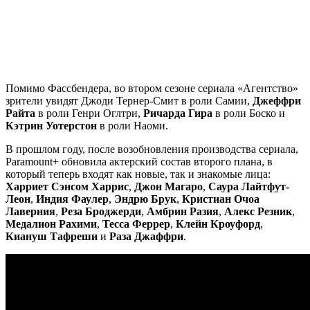
Помимо Фассбендера, во втором сезоне сериала «Агентство»
зрители увидят Джоди Тернер-Смит в роли Самии,
Джеффри
Райта
в роли Генри Оглтри,
Ричарда Гира
в роли Боско и
Кэтрин Уотерстон
в роли Наоми.
В прошлом году, после возобновления производства сериала,
Paramount+ обновила актерский состав второго плана, в
который теперь входят как новые, так и знакомые лица:
Харриет Сэнсом Харрис
,
Джон Магаро
,
Саура Лайтфут-
Леон
,
Индия Фаулер
,
Эндрю Брук
,
Кристиан Очоа
Лаверния
,
Реза Броджерди
,
Амбрин Разия
,
Алекс Резник
,
Медалион Рахими
,
Тесса Феррер
,
Клейн Кроуфорд
,
Киануш Тафреши
и
Раза Джаффри
.