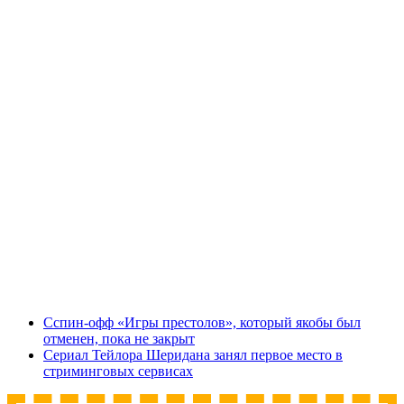
Сспин-офф «Игры престолов», который якобы был
отменен, пока не закрыт
Сериал Тейлора Шеридана занял первое место в
стриминговых сервисах