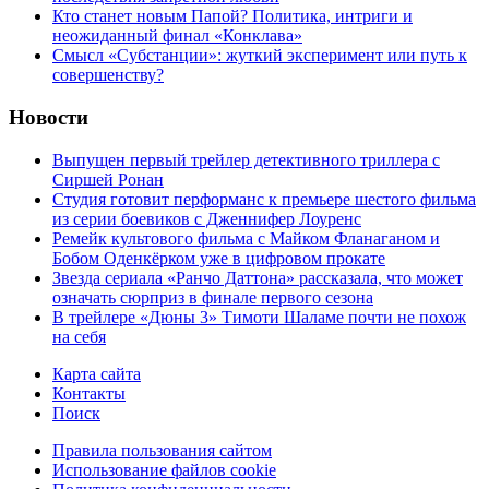
Кто станет новым Папой? Политика, интриги и
неожиданный финал «Конклава»
Cмысл «Субстанции»: жуткий эксперимент или путь к
совершенству?
Новости
Выпущен первый трейлер детективного триллера с
Сиршей Ронан
Студия готовит перформанс к премьере шестого фильма
из серии боевиков с Дженнифер Лоуренс
Ремейк культового фильма с Майком Фланаганом и
Бобом Оденкёрком уже в цифровом прокате
Звезда сериала «Ранчо Даттона» рассказала, что может
означать сюрприз в финале первого сезона
В трейлере «Дюны 3» Тимоти Шаламе почти не похож
на себя
Карта сайта
Контакты
Поиск
Правила пользования сайтом
Использование файлов cookie