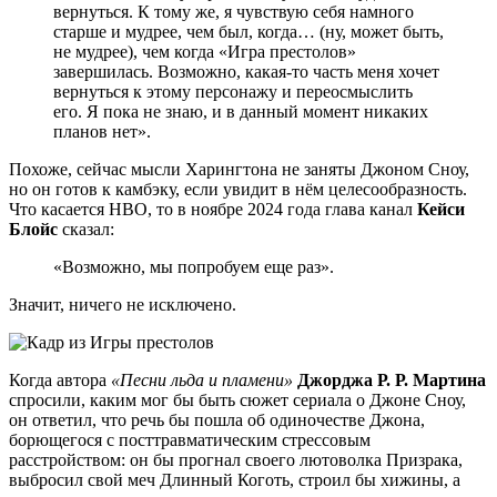
вернуться. К тому же, я чувствую себя намного
старше и мудрее, чем был, когда… (ну, может быть,
не мудрее), чем когда «Игра престолов»
завершилась. Возможно, какая-то часть меня хочет
вернуться к этому персонажу и переосмыслить
его. Я пока не знаю, и в данный момент никаких
планов нет».
Похоже, сейчас мысли Харингтона не заняты Джоном Сноу,
но он готов к камбэку, если увидит в нём целесообразность.
Что касается HBO, то в ноябре 2024 года глава канал
Кейси
Блойс
сказал:
«Возможно, мы попробуем еще раз».
Значит, ничего не исключено.
Когда автора
«Песни льда и пламени»
Джорджа Р. Р. Мартина
спросили, каким мог бы быть сюжет сериала о Джоне Сноу,
он ответил, что речь бы пошла об одиночестве Джона,
борющегося с посттравматическим стрессовым
расстройством: он бы прогнал своего лютоволка Призрака,
выбросил свой меч Длинный Коготь, строил бы хижины, а