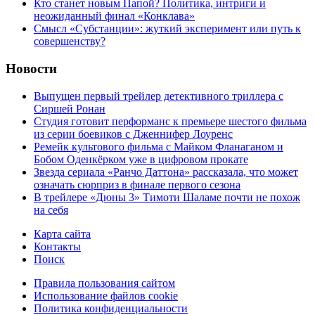
Кто станет новым Папой? Политика, интриги и
неожиданный финал «Конклава»
Cмысл «Субстанции»: жуткий эксперимент или путь к
совершенству?
Новости
Выпущен первый трейлер детективного триллера с
Сиршей Ронан
Студия готовит перформанс к премьере шестого фильма
из серии боевиков с Дженнифер Лоуренс
Ремейк культового фильма с Майком Фланаганом и
Бобом Оденкёрком уже в цифровом прокате
Звезда сериала «Ранчо Даттона» рассказала, что может
означать сюрприз в финале первого сезона
В трейлере «Дюны 3» Тимоти Шаламе почти не похож
на себя
Карта сайта
Контакты
Поиск
Правила пользования сайтом
Использование файлов cookie
Политика конфиденциальности