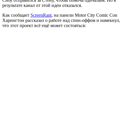
Сноу отправился за Стену, чтобы помочь одичалым. Но в
результате канал от этой идеи отказался.
Как сообщает
ScreenRant
, на панели Motor City Comic Con
Харингтон рассказал о работе над спин-оффом и намекнул,
что этот проект всё ещё может состояться: