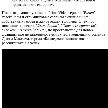
ней есть и юмор, и драма. Мы знаем, что зрителям
нравятся такие истории».
После огромного успеха на Prime Video сериала
"Ричер"
телеканалы и стриминговые сервисы активно ищут
собственных героев в жанре экшен-триллера. С тех пор
появились проекты
"Джек Райан"
,
"Список смертников"
,
"Трекер"
,
"Ночной агент"
, но пространство для новых
франшиз еще не заполнено, а если учесть концепцию романов
Джона Максима, сериал «Баннерман» вполне может
рассчитывать на успех.