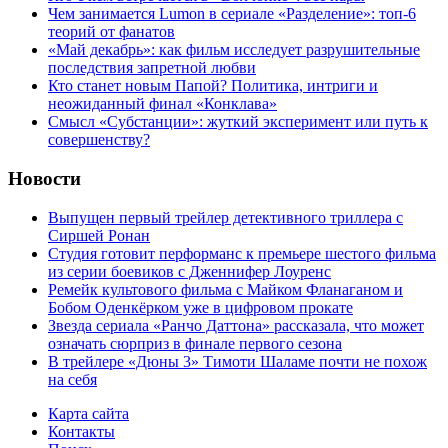
Чем занимается Lumon в сериале «Разделение»: топ-6
теорий от фанатов
«Май декабрь»: как фильм исследует разрушительные
последствия запретной любви
Кто станет новым Папой? Политика, интриги и
неожиданный финал «Конклава»
Cмысл «Субстанции»: жуткий эксперимент или путь к
совершенству?
Новости
Выпущен первый трейлер детективного триллера с
Сиршей Ронан
Студия готовит перформанс к премьере шестого фильма
из серии боевиков с Дженнифер Лоуренс
Ремейк культового фильма с Майком Фланаганом и
Бобом Оденкёрком уже в цифровом прокате
Звезда сериала «Ранчо Даттона» рассказала, что может
означать сюрприз в финале первого сезона
В трейлере «Дюны 3» Тимоти Шаламе почти не похож
на себя
Карта сайта
Контакты