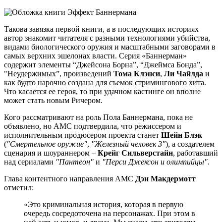
Такова завязка первой книги, а в последующих историях
автор знакомит читателя с разными технологиями убийства,
видами биологического оружия и масштабными заговорами в
самых верхних эшелонах власти. Серия «Баннерман»
содержит элементы “Джейсона Борна”, “Джеймса Бонда”,
"Неудержимых”, произведений
Тома Клэнси
,
Ли Чайлда
и
как будто нарочно создана для съемок стримингового хита.
Что касается ее героя, то при удачном кастинге он вполне
может стать новым Ричером.
Кого рассматривают на роль Пола Баннермана, пока не
объявлено, но AMC подтвердила, что режиссером и
исполнительным продюсером проекта станет
Шейн Блэк
(
"Смертельное оружие"
,
"Железный человек 3"
), а создателем
сценария и шоураннером –
Крейг Сильверстайн
, работавший
над сериалами
"Пантеон"
и
"Перси Джексон и олимпийцы"
.
Глава контентного направления AMC
Дэн Макдермотт
отметил:
«Это криминальная история, которая в первую
очередь сосредоточена на персонажах. При этом в