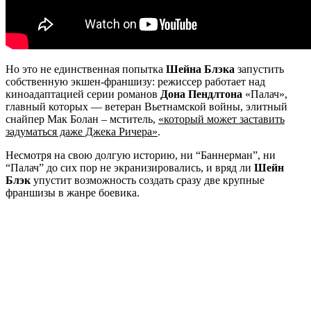
Но это не единственная попытка
Шейна Блэка
запустить
собственную экшен-франшизу: режиссер работает над
киноадаптацией серии романов
Дона Пендлтона
«Палач»,
главный которых — ветеран Вьетнамской войны, элитный
снайпер Мак Болан – мститель,
«который может заставить
задуматься даже Джека Ричера»
.
Несмотря на свою долгую историю, ни “Баннерман”, ни
“Палач” до сих пор не экранизировались, и вряд ли
Шейн
Блэк
упустит возможность создать сразу две крупные
франшизы в жанре боевика.