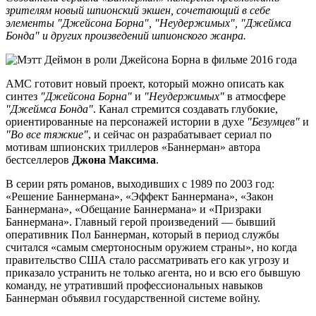
зрителям новый шпионский экшен, сочетающий в себе
элементы "Джейсона Борна", "Неудержимых", "Джеймса
Бонда" и других произведений шпионского жанра.
AMC готовит новый проект, который можно описать как
синтез
"Джейсона Борна"
и
"Неудержимых"
в атмосфере
"Джеймса Бонда"
. Канал стремится создавать глубокие,
ориентированные на персонажей истории в духе
"Безумцев"
и
"Во все тяжкие"
, и сейчас он разрабатывает сериал по
мотивам шпионских триллеров «Баннерман» автора
бестселлеров
Джона Максима
.
В серии рять романов, выходивших с 1989 по 2003 год:
«Решение Баннермана», «Эффект Баннермана», «Закон
Баннермана», «Обещание Баннермана» и «Призраки
Баннермана». Главный герой произведений — бывший
оперативник Пол Баннерман, который в период службы
считался «самым смертоносным оружием страны», но когда
правительство США стало рассматривать его как угрозу и
приказало устранить не только агента, но и всю его бывшую
команду, не утративший профессиональных навыков
Баннерман объявил государственной системе войну.