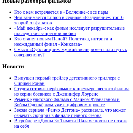
Новые разоборы фильмов
Кто с кем встречается в «Волчонке»: все пары
Чем занимается Lumon в сериале «Разделение»: топ-6
теорий от фанатов
«Май декабрь»: как фильм исследует разрушительные
последствия запретной любви
Кто станет новым Папой? Политика, интриги и
неожиданный финал «Конклава»
Cмысл «Субстанции»: жуткий эксперимент или путь к
совершенству?
Новости
Выпущен первый трейлер детективного триллера с
Сиршей Ронан
Студия готовит перформанс к премьере шестого фильма
из серии боевиков с Дженнифер Лоуренс
Ремейк культового фильма с Майком Фланаганом и
Бобом Оденкёрком уже в цифровом прокате
Звезда сериала «Ранчо Даттона» рассказала, что может
означать сюрприз в финале первого сезона
В трейлере «Дюны 3» Тимоти Шаламе почти не похож
на себя