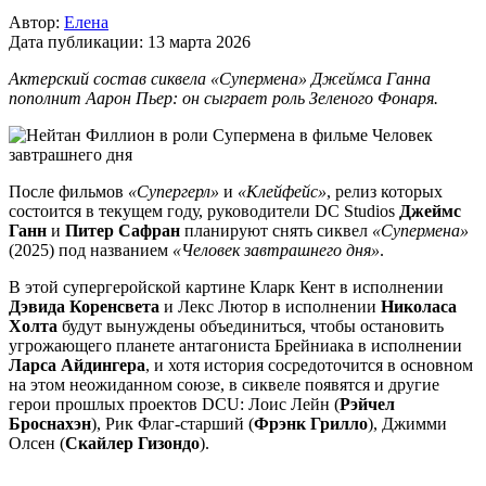
Автор:
Елена
Дата публикации:
13 марта 2026
Актерский состав сиквела «Супермена» Джеймса Ганна
пополнит Аарон Пьер: он сыграет роль Зеленого Фонаря.
После фильмов
«Супергерл»
и
«Клейфейс»
, релиз которых
состоится в текущем году, руководители DC Studios
Джеймс
Ганн
и
Питер Сафран
планируют снять сиквел
«Супермена»
(2025) под названием
«Человек завтрашнего дня»
.
В этой супергеройской картине Кларк Кент в исполнении
Дэвида Коренсвета
и Лекс Лютор в исполнении
Николаса
Холта
будут вынуждены объединиться, чтобы остановить
угрожающего планете антагониста Брейниака в исполнении
Ларса Айдингера
, и хотя история сосредоточится в основном
на этом неожиданном союзе, в сиквеле появятся и другие
герои прошлых проектов DCU: Лоис Лейн (
Рэйчел
Броснахэн
), Рик Флаг-старший (
Фрэнк Грилло
), Джимми
Олсен (
Скайлер Гизондо
).