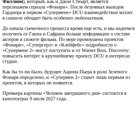
Филлион
), который, как и Джон Стюарт, является
персонажем сериала «Фонари». После безумных выходок
Гарднера в первом «Супермене» DCU взаимодействие коллег
в сиквеле обещает быть особенно любопытным.
До начала съемочного процесса время еще есть, и мы надеемся
получить от Ганна и Сафрана больше информации о составе
актеров и сюжете фильма. По мере промоушена проектов
«Фонари», «Супергерл» и «Клейфейс» подробности о
«Супермене 2» могут поступить и от Warner Bros. Discovery:
повысить интерес к крупнейшему проекту DCU в интересах
студии.
Как бы то ни было, будущее Аарона Пьера в роли Зеленого
Фонаря определено, и «Супермен 2» станет лишь первым из
проектов, в которых он появится.
Премьера картины «Человек завтрашнего дня» состоится в
кинотеатрах 9 июля 2027 года.