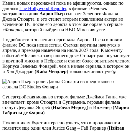
Имена новых персонажей пока не афишируются, однако по
данным
The Hollywood Reporter
, в фильме «Человек
завтрашнего дня»
Аарон Пьер
сыграет Зеленого Фонаря
Джона Стюарта, и это станет вторым появлением актера во
вселенной DC после его дебюта в этом же образе в сериале
«Фонари»
, который выйдет на HBO Max в августе.
Подробности о значении персонажа Аарона Пьера в новом
фильме DC пока неизвестны. Съемки картины начнутся в
апреле, а премьера намечена на июль 2027 года. К моменту
событий «Человека завтрашнего дня» Стюарт уже поучаствует
в крупной миссии в Небраске и станет более опытным членом
Корпуса Зеленых Фонарей, чем в начале сериала, в котором он
и Хэл Джордан (
Кайл Чендлер
) только начинают учебу.
Супергеройская мощь во втором фильме Джеймса Ганна уже
впечатляет: кроме Стюарта и Супермена, героями фильма
станут Девушка-Ястреб (
Изабела Мерсед
) и Инженер (
Мария
Габриэла де Фариа
).
Поклонникам будет интересно узнать, что в продолжении
появится еще один член Justice Gang – Гай Гарднер (
Нэйтан