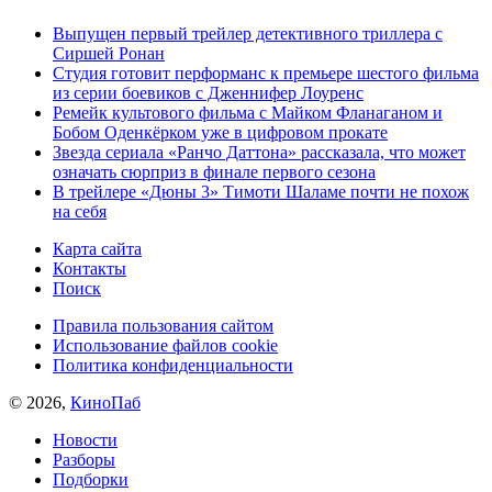
Выпущен первый трейлер детективного триллера с
Сиршей Ронан
Студия готовит перформанс к премьере шестого фильма
из серии боевиков с Дженнифер Лоуренс
Ремейк культового фильма с Майком Фланаганом и
Бобом Оденкёрком уже в цифровом прокате
Звезда сериала «Ранчо Даттона» рассказала, что может
означать сюрприз в финале первого сезона
В трейлере «Дюны 3» Тимоти Шаламе почти не похож
на себя
Карта сайта
Контакты
Поиск
Правила пользования сайтом
Использование файлов cookie
Политика конфиденциальности
© 2026,
КиноПаб
Новости
Разборы
Подборки