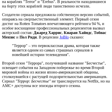
на кораблях "Terror" и "Erebus". В реальности находившиеся
на борту этих кораблей люди таинственно исчезли.
Создатели сериала предложила собственную версию событий,
опираясь на сверхъестественный элемент. Первый сезон
достиг на Rotten Tomatoes впечатляющего рейтинга 94 %, и
особое восхищение профессиональных рецензентов вызвал
актерский состав:
Джаред Харрис
,
Киаран Хайндс
,
Тобиас
Мензис
и
Пол Риди
. В рецензии
JoBlo
сказано:
"Террор" – это первоклассная драма, которая также
является одним из самых страшных сериалов в
новейшей истории телевидения".
Второй сезон "Террора", получивший название "Бесчестье",
освещает события на Западном побережье во время Второй
мировой войны из жизни японо-американской общины,
столкнувшейся с растущей подозрительностью американцев.
Сериал
"Террор: Бесчестье"
не транслируется на Netflix, но на
AMC+ доступны все эпизоды второго сезона.