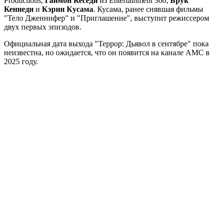
Productions,
Гаймон Кеседи
из Entertainment 360,
Брук
Кеннеди
и
Кэрин Кусама
. Кусама, ранее снявшая фильмы
"Тело Дженнифер" и "Приглашение", выступит режиссером
двух первых эпизодов.
Официальная дата выхода "Террор: Дьявол в сентябре" пока
неизвестна, но ожидается, что он появится на канале AMC в
2025 году.