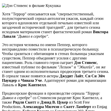
Хотя "Террор" описывается как "сверхъестественный,
полуисторический сериал-антология ужасов, каждый сезон
которого вдохновлен отдельной печально известной или
загадочной исторической трагедией", для третьего сезона
исходным материалом станет фантастический роман
Виктора
Лаваля
"Дьявол в серебре"
.
Это история человека по имени Пеппер, которого
несправедливо поместили в психиатрическую больницу.
Чтобы сразиться с обитающим в стенах больницы ужасным
существом, Пеппер объединяет усилия с другими
пациентами. Роль главного героя сыграет
Дэн Стивенс
,
известный публике по фильмам
"Легион"
и
"Эбигейл"
, он же
станет одним из исполнительных продюсеров третьего сезона.
В сериале также появятся актеры
Джудит Лайт
,
Си Си Эйч
Паундер
и
Чиназа Уче
. Адаптируют роман для экранизации
Лаваль и
Крис Кантвелл
.
Продюсерские функции в производстве сериала
"Террор:
Дьявол в серебре"
со Стивенсом разделят Крис Кантвелл, а
также
Ридли Скотт
и
Дэвид В. Цукер
из Scott Free
Productions,
Александра Милчэн
и
Скотт Ламберт
из Emjag