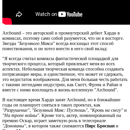
Arcbound – это авторский и промоутерский дебют Харди в
комиксах, поэтому само собой разумеется, что он в восторге.
Звезды
"Безумного Макса"
всегда восхищал этот способ
повествования, и он хотел внести в него свой вклад:
"Я всегда считал комиксы фантастической площадкой для
творческого процесса, который привлекает меня во всех
аспектах. Небольшая творческая команда способна создавать
потрясающие миры, и единственное, что может ее сдержать,
это недостаток воображения. Для меня большая честь работать
с такими легендами индустрии, как Скотт, Фрэнк и Райан и
вместе с ними воплощать в жизнь вселенную "Arcbound".
В настоящее время Харди занят Arcbound, но в ближайшие
годы он планирует сняться в таких проектах, как
"Разрушение"
,
"Безумный Макс: Пустошь"
,
"Кровь на снегу"
и
"На тропе войны"
. Кроме того, актер, номинированный на
премию Оскар, играет заметную роль в телесериале
"Донованы"
, в котором также снимаются
Пирс Броснан
и