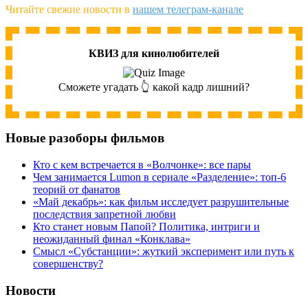
Читайте свежие новости в
нашем телеграм-канале
КВИЗ для кинолюбителей
Сможете угадать 👆 какой кадр лишний?
Новые разоборы фильмов
Кто с кем встречается в «Волчонке»: все пары
Чем занимается Lumon в сериале «Разделение»: топ-6
теорий от фанатов
«Май декабрь»: как фильм исследует разрушительные
последствия запретной любви
Кто станет новым Папой? Политика, интриги и
неожиданный финал «Конклава»
Cмысл «Субстанции»: жуткий эксперимент или путь к
совершенству?
Новости