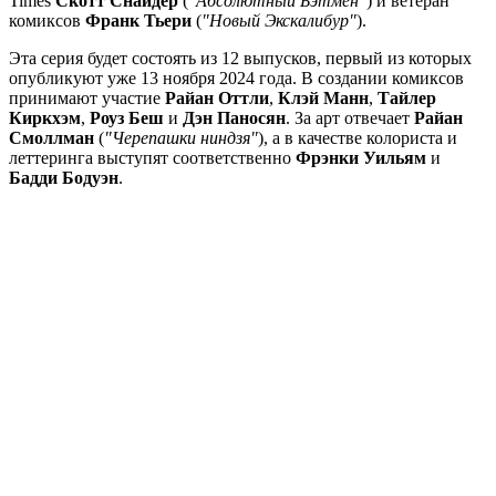
Times
Скотт Снайдер
(
"Абсолютный Бэтмен"
) и ветеран
комиксов
Франк Тьери
(
"Новый Экскалибур"
).
Эта серия будет состоять из 12 выпусков, первый из которых
опубликуют уже 13 ноября 2024 года. В создании комиксов
принимают участие
Райан Оттли
,
Клэй Манн
,
Тайлер
Киркхэм
,
Роуз Беш
и
Дэн Паносян
. За арт отвечает
Райан
Смоллман
(
"Черепашки ниндзя"
), а в качестве колориста и
леттеринга выступят соответственно
Фрэнки Уильям
и
Бадди Бодуэн
.