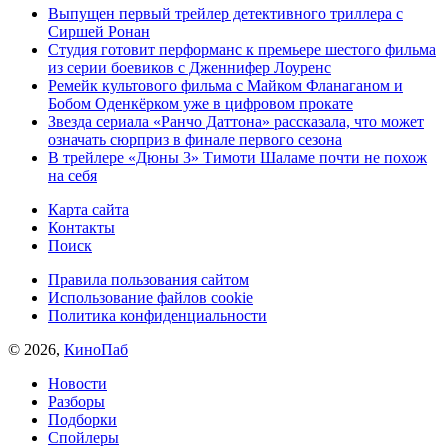
Выпущен первый трейлер детективного триллера с
Сиршей Ронан
Студия готовит перформанс к премьере шестого фильма
из серии боевиков с Дженнифер Лоуренс
Ремейк культового фильма с Майком Фланаганом и
Бобом Оденкёрком уже в цифровом прокате
Звезда сериала «Ранчо Даттона» рассказала, что может
означать сюрприз в финале первого сезона
В трейлере «Дюны 3» Тимоти Шаламе почти не похож
на себя
Карта сайта
Контакты
Поиск
Правила пользования сайтом
Использование файлов cookie
Политика конфиденциальности
© 2026,
КиноПаб
Новости
Разборы
Подборки
Спойлеры