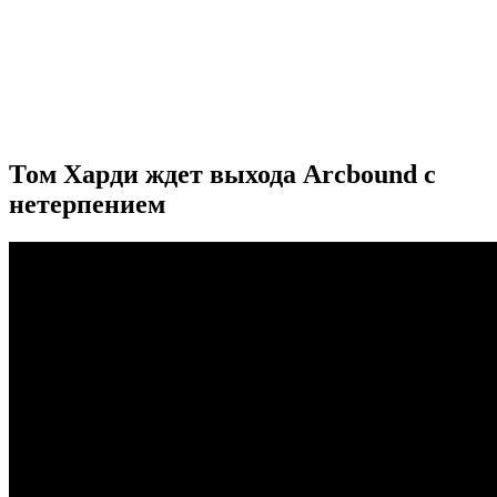
Том Харди ждет выхода Arcbound с
нетерпением