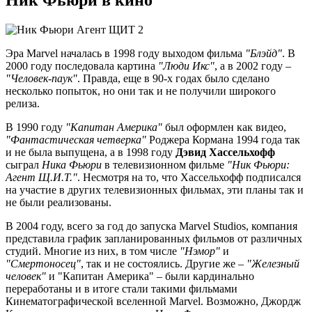
Ник Фьюри в кино
Эра Marvel началась в 1998 году выходом фильма
"Блэйд"
. В
2000 году последовала картина
"Люди Икс"
, а в 2002 году –
"Человек-паук"
. Правда, еще в 90-х годах было сделано
несколько попыток, но они так и не получили широкого
релиза.
В 1990 году
"Капитан Америка"
был оформлен как видео,
"Фантастическая четверка"
Роджера Кормана 1994 года так
и не была выпущена, а в 1998 году
Дэвид Хассельхофф
сыграл
Ника Фьюри
в телевизионном фильме
"Ник Фьюри:
Агент Щ.И.Т."
. Несмотря на то, что Хассельхофф подписался
на участие в других телевизионных фильмах, эти планы так и
не были реализованы.
В 2004 году, всего за год до запуска Marvel Studios, компания
представила график запланированных фильмов от различных
студий. Многие из них, в том числе
"Нэмор"
и
"Смертоносец"
, так и не состоялись. Другие же –
"Железный
человек"
и "Капитан Америка" – были кардинально
переработаны и в итоге стали такими фильмами
Кинематографической вселенной Marvel. Возможно, Джордж