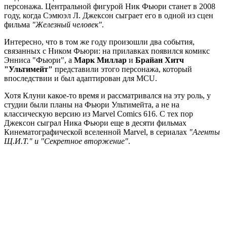
персонажа. Центральной фигурой Ник Фьюри станет в 2008
году, когда Сэмюэл Л. Джексон сыграет его в одной из сцен
фильма
"Железный человек"
.
Интересно, что в том же году произошли два события,
связанных с Ником Фьюри: на прилавках появился комикс
Энниса "Фьюри", а
Марк Миллар
и
Брайан Хитч
"Ультимейт"
представили этого персонажа, который
впоследствии и был адаптирован для MCU.
Хотя Клуни какое-то время и рассматривался на эту роль, у
студии были планы на Фьюри Ультимейта, а не на
классическую версию из Marvel Comics 616. С тех пор
Джексон сыграл Ника Фьюри еще в десяти фильмах
Кинематографической вселенной Marvel, в сериалах
"Агенты
Щ.И.Т." и "Секретное вторжение"
.