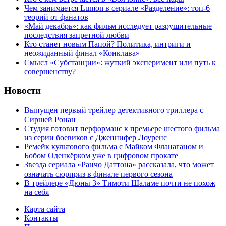
Чем занимается Lumon в сериале «Разделение»: топ-6
теорий от фанатов
«Май декабрь»: как фильм исследует разрушительные
последствия запретной любви
Кто станет новым Папой? Политика, интриги и
неожиданный финал «Конклава»
Cмысл «Субстанции»: жуткий эксперимент или путь к
совершенству?
Новости
Выпущен первый трейлер детективного триллера с
Сиршей Ронан
Студия готовит перформанс к премьере шестого фильма
из серии боевиков с Дженнифер Лоуренс
Ремейк культового фильма с Майком Фланаганом и
Бобом Оденкёрком уже в цифровом прокате
Звезда сериала «Ранчо Даттона» рассказала, что может
означать сюрприз в финале первого сезона
В трейлере «Дюны 3» Тимоти Шаламе почти не похож
на себя
Карта сайта
Контакты