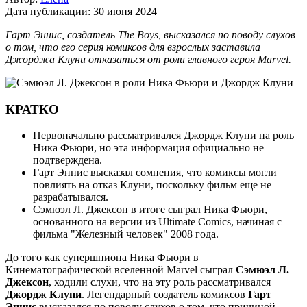
Дата публикации:
30 июня 2024
Гарт Эннис, создатель The Boys, высказался по поводу слухов
о том, что его серия комиксов для взрослых заставила
Джорджа Клуни отказаться от роли главного героя Marvel.
КРАТКО
Первоначально рассматривался Джордж Клуни на роль
Ника Фьюри, но эта информация официально не
подтверждена.
Гарт Эннис высказал сомнения, что комиксы могли
повлиять на отказ Клуни, поскольку фильм еще не
разрабатывался.
Сэмюэл Л. Джексон в итоге сыграл Ника Фьюри,
основанного на версии из Ultimate Comics, начиная с
фильма "Железный человек" 2008 года.
До того как супершпиона Ника Фьюри в
Кинематографической вселенной Marvel сыграл
Сэмюэл Л.
Джексон
, ходили слухи, что на эту роль рассматривался
Джордж Клуни
. Легендарный создатель комиксов
Гарт
Эннис
высказался по поводу слухов о том, что причиной