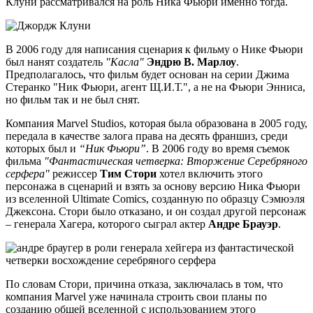
Клуни рассматривался на роль Ника Фьюри именно тогда.
В 2006 году для написания сценария к фильму о Нике Фьюри
был нанят создатель
"Касла"
Эндрю В. Марлоу
.
Предполагалось, что фильм будет основан на серии Джима
Стеранко "Ник Фьюри, агент Щ.И.Т.", а не на Фьюри Энниса,
но фильм так и не был снят.
Компания Marvel Studios, которая была образована в 2005 году,
передала в качестве залога права на десять франшиз, среди
которых был и
“Ник Фьюри”
. В 2006 году во время съемок
фильма
"Фантастическая четверка: Вторжение Серебряного
серфера"
режиссер
Тим Стори
хотел включить этого
персонажа в сценарий и взять за основу версию Ника Фьюри
из вселенной Ultimate Comics, созданную по образцу Сэмюэля
Джексона. Стори было отказано, и он создал другой персонаж
– генерала Хагера, которого сыграл актер
Андре Брауэр
.
По словам Стори, причина отказа, заключалась в том, что
компания Marvel уже начинала строить свои планы по
созданию общей вселенной с использованием этого