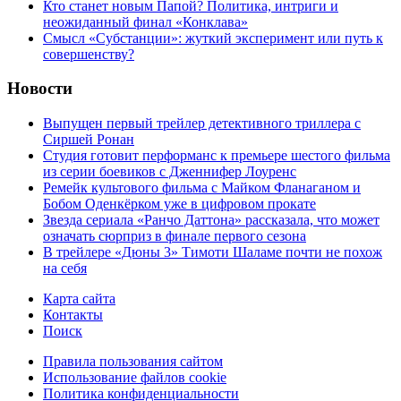
Кто станет новым Папой? Политика, интриги и
неожиданный финал «Конклава»
Cмысл «Субстанции»: жуткий эксперимент или путь к
совершенству?
Новости
Выпущен первый трейлер детективного триллера с
Сиршей Ронан
Студия готовит перформанс к премьере шестого фильма
из серии боевиков с Дженнифер Лоуренс
Ремейк культового фильма с Майком Фланаганом и
Бобом Оденкёрком уже в цифровом прокате
Звезда сериала «Ранчо Даттона» рассказала, что может
означать сюрприз в финале первого сезона
В трейлере «Дюны 3» Тимоти Шаламе почти не похож
на себя
Карта сайта
Контакты
Поиск
Правила пользования сайтом
Использование файлов cookie
Политика конфиденциальности