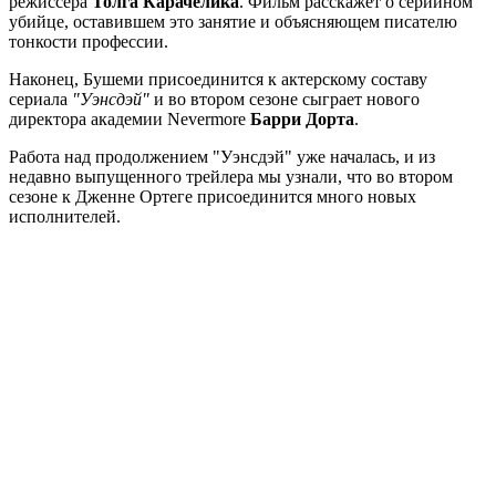
режиссера
Толга Карачелика
. Фильм расскажет о серийном
убийце, оставившем это занятие и объясняющем писателю
тонкости профессии.
Наконец, Бушеми присоединится к актерскому составу
сериала
"Уэнсдэй"
и во втором сезоне сыграет нового
директора академии Nevermore
Барри Дорта
.
Работа над продолжением "Уэнсдэй" уже началась, и из
недавно выпущенного трейлера мы узнали, что во втором
сезоне к Дженне Ортеге присоединится много новых
исполнителей.