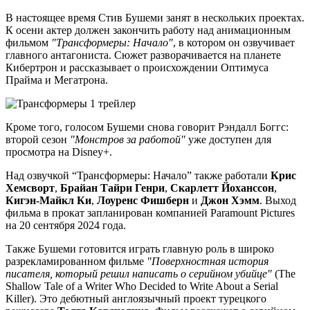
В настоящее время Стив Бушеми занят в нескольких проектах.
К осени актер должен закончить работу над анимационным
фильмом
"Трансформеры: Начало"
, в котором он озвучивает
главного антагониста. Сюжет разворачивается на планете
Кибертрон и рассказывает о происхождении Оптимуса
Прайма и Мегатрона.
Кроме того, голосом Бушеми снова говорит Рэндалл Боггс:
второй сезон
"Монстров за работой"
уже доступен для
просмотра на Disney+.
Над озвучкой “Трансформеры: Начало” также работали
Крис
Хемсворт
,
Брайан Тайри Генри
,
Скарлетт Йоханссон
,
Кигэн-Майкл Ки
,
Лоуренс Фишберн
и
Джон Хэмм
. Выход
фильма в прокат запланирован компанией Paramount Pictures
на 20 сентября 2024 года.
Также Бушеми готовится играть главную роль в широко
разрекламированном фильме
"Поверхностная история
писателя, который решил написать о серийном убийце"
(The
Shallow Tale of a Writer Who Decided to Write About a Serial
Killer). Это дебютный англоязычный проект турецкого