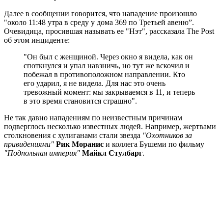
Далее в сообщении говорится, что нападение произошло
"около 11:48 утра в среду у дома 369 по Третьей авеню”.
Очевидица, просившая называть ее "Нэт", рассказала The Post
об этом инциденте:
"Он был с женщиной. Через окно я видела, как он
споткнулся и упал навзничь, но тут же вскочил и
побежал в противоположном направлении. Кто
его ударил, я не видела. Для нас это очень
тревожный момент: мы закрываемся в 11, и теперь
в это время становится страшно".
Не так давно нападениям по неизвестным причинам
подверглось несколько известных людей. Например, жертвами
столкновения с хулиганами стали звезда
"Охотников за
привидениями"
Рик Моранис
и коллега Бушеми по фильму
"Подпольная империя"
Майкл Стулбарг
.