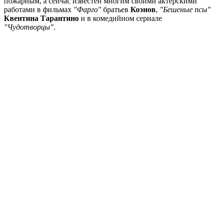
пожарным, а сейчас известен многим своими актерскими
работами в фильмах
"Фарго"
братьев
Коэнов
,
"Бешеные псы"
Квентина Тарантино
и в комедийном сериале
"Чудотворцы"
.