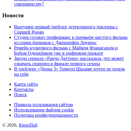
совершенству?
Новости
Выпущен первый трейлер детективного триллера с
Сиршей Ронан
Студия готовит перформанс к премьере шестого фильма
из серии боевиков с Дженнифер Лоуренс
Ремейк культового фильма с Майком Фланаганом и
Бобом Оденкёрком уже в цифровом прокате
Звезда сериала «Ранчо Даттона» рассказала, что может
означать сюрприз в финале первого сезона
В трейлере «Дюны 3» Тимоти Шаламе почти не похож
на себя
Карта сайта
Контакты
Поиск
Правила пользования сайтом
Использование файлов cookie
Политика конфиденциальности
© 2026,
КиноПаб