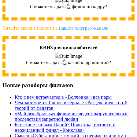
Сможете угадать 👆 фильм по кадру?
Читайте свежие новости в
нашем телеграм-канале
КВИЗ для кинолюбителей
Сможете угадать 👆 какой кадр лишний?
Новые разоборы фильмов
Кто с кем встречается в «Волчонке»: все пары
Чем занимается Lumon в сериале «Разделение»: топ-6
теорий от фанатов
«Май декабрь»: как фильм исследует разрушительные
последствия запретной любви
Кто станет новым Папой? Политика, интриги и
неожиданный финал «Конклава»
Cмысл «Субстанции»: жуткий эксперимент или путь к