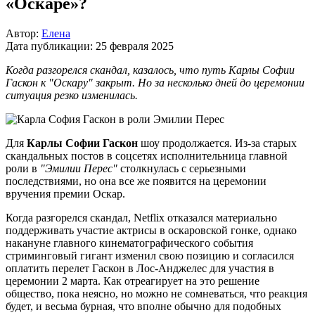
«Оскаре»?
Автор:
Елена
Дата публикации:
25 февраля 2025
Когда разгорелся скандал, казалось, что путь Карлы Софии
Гаскон к "Оскару" закрыт. Но за несколько дней до церемонии
ситуация резко изменилась.
Для
Карлы Софии Гаскон
шоу продолжается. Из-за старых
скандальных постов в соцсетях исполнительница главной
роли в
"Эмилии Перес"
столкнулась с серьезными
последствиями, но она все же появится на церемонии
вручения премии Оскар.
Когда разгорелся скандал, Netflix отказался материально
поддерживать участие актрисы в оскаровской гонке, однако
накануне главного кинематографического события
стриминговый гигант изменил свою позицию и согласился
оплатить перелет Гаскон в Лос-Анджелес для участия в
церемонии 2 марта. Как отреагирует на это решение
общество, пока неясно, но можно не сомневаться, что реакция
будет, и весьма бурная, что вполне обычно для подобных